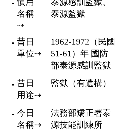
慣用
泰源感訓監獄、
名稱
泰源監獄
⇢
昔日
1962-1972
（
民國
單位⇢
51-61
）年 國防
部泰源感訓監獄
昔日
監獄（有遺構）
用途⇢
今日
法務部矯正署泰
名稱⇢
源技能訓練所