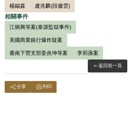
楊錫森
盧兆麟(段徽雲)
相關事件
江炳興等案(泰源監獄事件)
美國商業銀行爆炸疑案
臺南下營支部姜炎坤等案
李荊蓀案
返回前一頁
分享
列印