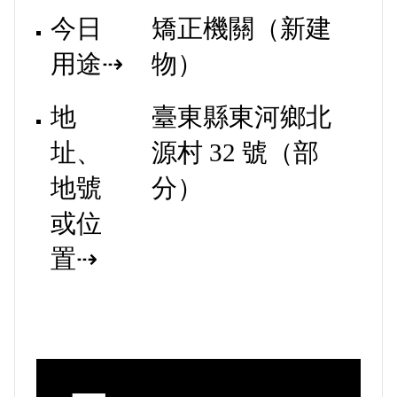
今日
矯正機關（新建
用途⇢
物）
地
臺東縣東河鄉北
址、
源村 32 號（部
地號
分）
或位
置⇢