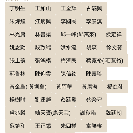
丁明生
王如山
王金輝
古滿興
朱煒煌
江炳興
李國民
李景淇
林光庸
林書揚
邱一峰(邱萬來)
侯定祥
姚念勤
段致端
洪水流
胡森
徐文贊
張士義
張鴻模
梅濟民
蔡寬裕( 莊寬裕)
郭魯林
陳仰雲
陳信銘
陳嘉珍
黃金島( 黃圳島)
黃阿華
黃廣海
楊進發
楊樹財
劉運籌
蔡廷璧
蔡榮守
盧兆麟
糠天寶(康天宝)
謝秋臨
魏廷朝
蘇鎮和
王正錫
朱四樂
韋勝權