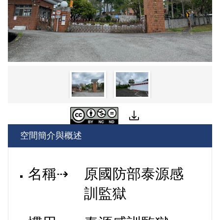
空間簡介與概述
名稱⇢
原國防部泰源感
訓監獄