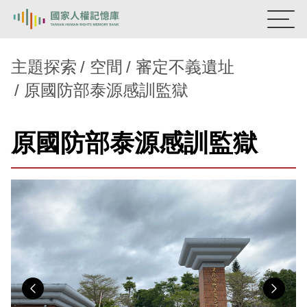
:::
國家人權記憶庫
主題探索
空間
審定不義遺址
原國防部泰源感訓監獄
熱門關鍵字：
陳孟和
李舜治
鹿窟事件
安康接待室
新生訓導處
蛋殼畫
送物單
原國防部泰源感訓監獄
主題探索
背景知識
關於我們
意見信箱
Previous
Nex