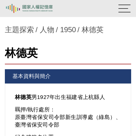
:::
國家人權記憶庫
主題探索
人物
1950
林德英
熱門關鍵字：
陳孟和
李舜治
鹿窟事件
安康接待室
林德英
新生訓導處
蛋殼畫
送物單
主題探索
基本資料與簡介
背景知識
關於我們
林德英
男
1927年出生
福建省
上杭縣人
羈押/執行處所：
意見信箱
原臺灣省保安司令部新生訓導處（綠島）、
臺灣省保安司令部