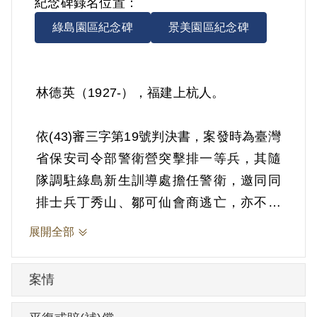
紀念碑錄名位置：
綠島園區紀念碑
景美園區紀念碑
林德英（1927-），福建上杭人。
依(43)審三字第19號判決書，案發時為臺灣
省保安司令部警衛營突擊排一等兵，其隨
隊調駐綠島新生訓導處擔任警衛，邀同同
排士兵丁秀山、鄒可仙會商逃亡，亦不反
對周光漢提議攜帶槍械，脅迫老百姓駕駛
展開全部
帆船逃往香港，擬赴大陸打游擊，如不成
功，就投向共匪等情。1953年7月29日被羈
案情
押。1954年經臺灣省保安司令部以《懲治
叛亂條例》第2條第3項「陰謀以非法之方