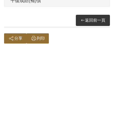
平復或賠(補)償
法顛覆政府」判處有期徒刑10年。1963年7
月28日刑期結束，10月16日開釋。
返回前一頁
其於1999年4月向補償基金會提出申請，
2000年6月經第1屆第1次臨時董事會審核通
分享
列印
過予以補償。補償理由為原判所指由周光
漢提議攜帶槍械，脅迫老百姓駕駛帆船逃
往香港，擬赴大陸打游擊，如不成功，就
投向共匪。其並不反對乙節，並無法證明
其確有叛亂意圖，亦難以證明其確有陰謀
以非法之方法顛覆政府之實，故認非有實
據。
2019年2月經促轉會公告撤銷判決處分。