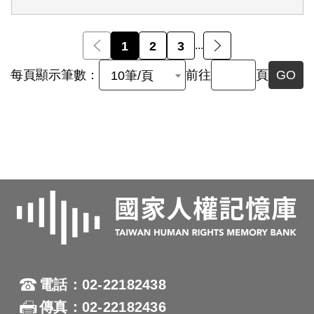
前一頁
1
2
3
...
後一頁
每頁顯示筆數：
前往
頁
GO
10筆/頁
電話：02-22182438
傳真：02-22182436