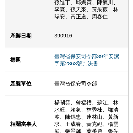
孫進丁、邱媽寅、陳毓川、
李森、孫天來、黃采薇、林
賜安、黃正道、周春仁
390916
臺灣省保安司令部39年安潔
字第2863號判決書
臺灣省保安司令部
楊鬧雲、曾福禮、蘇江、林
水旺、賴象、林秀棟、鄒清
波、陳錫忠、連林山、黃新
求、王成春、黃克繩、楊雲
庭、張景輝、葉番弟、張先