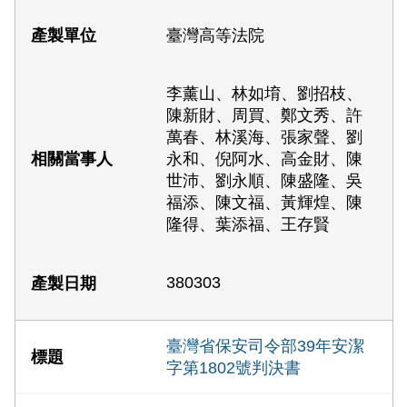
臺灣高等法院
李薰山、林如堉、劉招枝、
陳新財、周買、鄭文秀、許
萬春、林溪海、張家聲、劉
永和、倪阿水、高金財、陳
世沛、劉永順、陳盛隆、吳
福添、陳文福、黃輝煌、陳
隆得、葉添福、王存賢
380303
臺灣省保安司令部39年安潔
字第1802號判決書