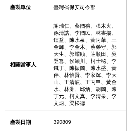
臺灣省保安司令部
謝瑞仁、蔡國禮、張木火、
孫清誥、李國民、林書揚、
鍾益、陳水泉、黃阿華、王
金輝、李金木、蔡榮守、郭
天生、郭耀勛、莊順田、吳
登篡、侯穎川、柯士秘、李
鐵丁、陳振圖、陳水盛、黃
伴、林怡賢、李家輝、李大
山、王清波、王丙申、黃金
水、林洲、邱炳、胡圖、陳
丁元、柯文真、李清泉、李
文炳、梁松德
390809