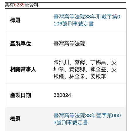
共有
6285
筆資料
臺灣高等法院38年刑裁字第0
106號刑事裁定書
臺灣高等法院
陳浩川、蔡鐸、丁錦昌、吳
坤章、黃德卿、賴金盛、吳
銀鍾、林金泉、姜銀華
380824
臺灣高等法院38年聲字第000
3號刑事裁定書