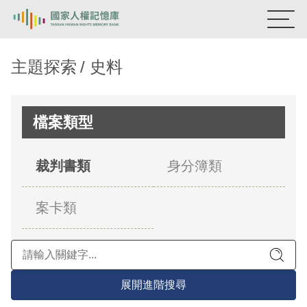
:::
國家人權記憶庫
主題探索
史料
熱門關鍵字：
陳孟和
李舜治
鹿窟事件
安康接待室
新生訓導處
蛋殼畫
送物單
檔案類型
主題探索
裁判書類
身分簿類
背景知識
案卡類
關於我們
意見信箱
展開進階搜尋