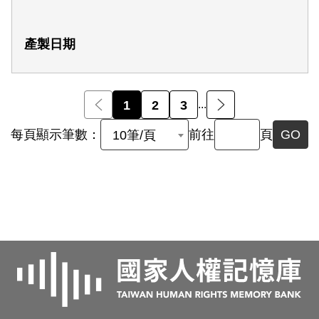
前一頁
1
2
3
...
後一頁
每頁顯示筆數：
前往
頁
GO
10筆/頁