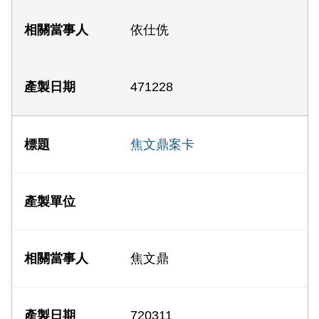
依仕侁
471228
焦文鼎案卡
焦文鼎
720311