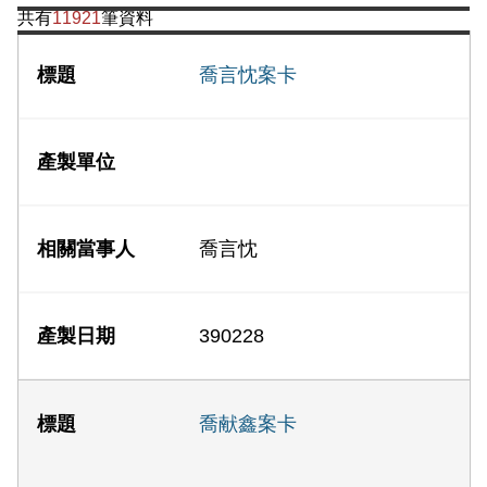
共有
11921
筆資料
喬言忱案卡
喬言忱
390228
喬献鑫案卡