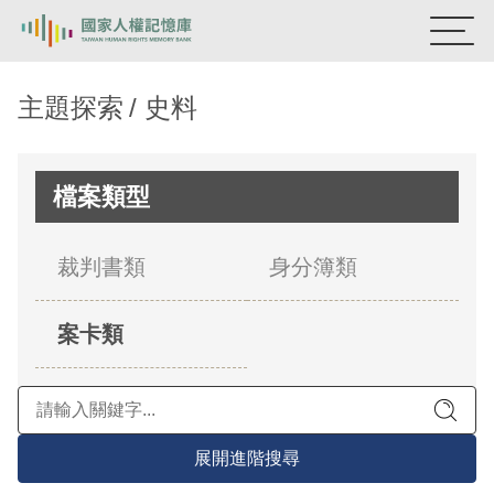
:::
國家人權記憶庫
主題探索
史料
熱門關鍵字：
陳孟和
李舜治
鹿窟事件
安康接待室
新生訓導處
蛋殼畫
送物單
檔案類型
主題探索
裁判書類
身分簿類
背景知識
案卡類
關於我們
意見信箱
展開進階搜尋