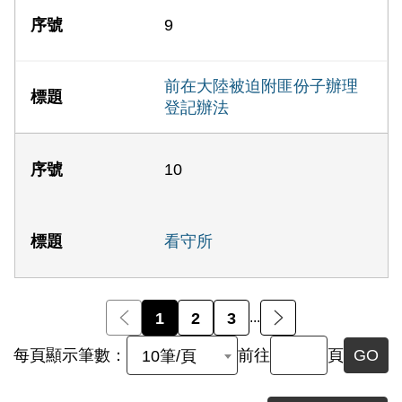
9
前在大陸被迫附匪份子辦理
登記辦法
10
看守所
前一頁
1
2
3
...
後一頁
每頁顯示筆數：
前往
頁
GO
10筆/頁