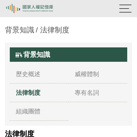
國家人權記憶庫
背景知識
法律制度
熱門關鍵字：
陳孟和
李舜治
鹿窟事件
安康接待室
新生訓導處
蛋殼畫
送物單
背景知識
主題探索
歷史概述
威權體制
背景知識
法律制度
專有名詞
關於我們
意見信箱
組織團體
法律制度