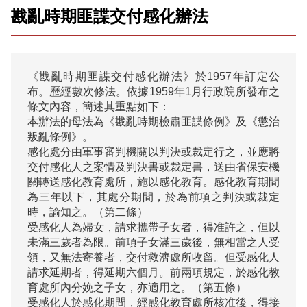
戡亂時期匪諜交付感化辦法
《戡亂時期匪諜交付感化辦法》於1957年訂定公
布。歷經數次修法。依據1959年1月行政院所發布之
條文內容，簡述其重點如下：

本辦法的母法為《戡亂時期檢肅匪諜條例》及《懲治
叛亂條例》。

感化處分由軍事審判機關以判決或裁定行之，並應將
交付感化人之案情及判決書或裁定書，送由省保安機
關轉送感化教育處所，施以感化教育。感化教育期間
為三年以下，其處分期間，於為前項之判決或裁定
時，諭知之。（第二條）

受感化人為婦女，請求攜帶子女者，得准許之，但以
未滿三歲者為限。前項子女滿三歲後，無相當之人受
領，又無法寄養者，交付救濟處所收留。但受感化人
請求延期者，得延期六個月。前兩項規定，於感化教
育處所內分娩之子女，亦適用之。（第五條）

受感化人於感化期間，經感化教育處所核准後，得接