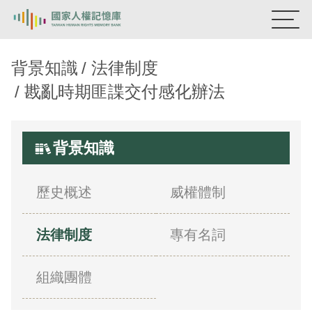
國家人權記憶庫
背景知識
法律制度
戡亂時期匪諜交付感化辦法
熱門關鍵字：
陳孟和
李舜治
鹿窟事件
安康接待室
新生訓導處
蛋殼畫
送物單
背景知識
主題探索
背景知識
歷史概述
威權體制
關於我們
法律制度
專有名詞
意見信箱
組織團體