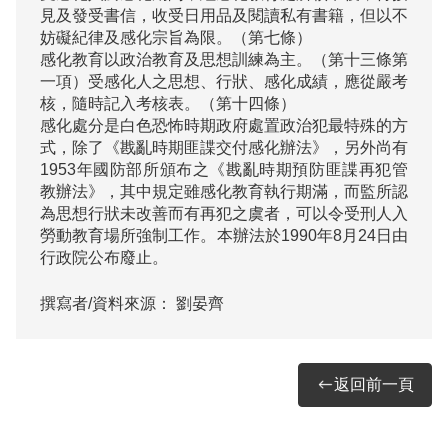
見及發受書信，收受日用品及閱讀私有書籍，但以不
妨礙紀律及感化宗旨為限。（第七條）

感化教育以政治教育及思想訓練為主。（第十三條第
一項）受感化人之思想、行狀、感化成績，應從嚴考
核，隨時記入考核表。（第十四條）

感化處分是白色恐怖時期政府處置政治犯最特殊的方
式，除了《戡亂時期匪諜交付感化辦法》，另外尚有
1953年國防部所頒布之《戡亂時期預防匪諜再犯管
教辦法》，其中規定雖感化教育執行期滿，而監所認
為思想行狀未改善而有再犯之虞者，可以令受刑人入
勞動教育場所強制工作。本辦法於1990年8月24日由
撰寫者/資料來源：
劉晏齊
返回前一頁