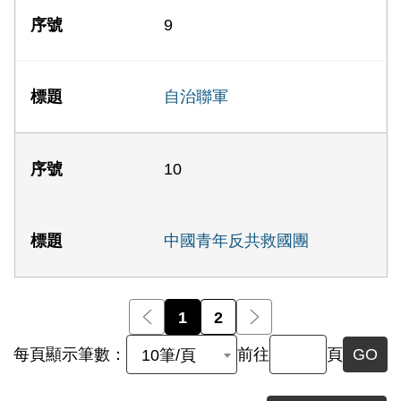
9
自治聯軍
10
中國青年反共救國團
前一頁
1
2
後一頁
每頁顯示筆數：
前往
頁
GO
10筆/頁