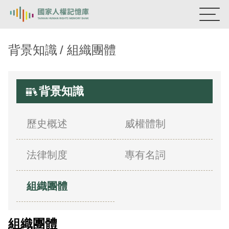
國家人權記憶庫
背景知識
組織團體
熱門關鍵字：
陳孟和
李舜治
鹿窟事件
安康接待室
新生訓導處
蛋殼畫
送物單
背景知識
主題探索
歷史概述
威權體制
背景知識
法律制度
專有名詞
關於我們
意見信箱
組織團體
組織團體