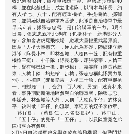
收北港警察所，繳獲重機槍一挺、輕機及步槍約40
桿，並在此基礎上，成立北港隊，以阿木為隊長，約
有人槍七、八十，配有輕重機槍、手提機槍、擲彈
筒，並開始以自治聯軍為番號，此隊是自治聯軍中最
早成立者，據張志忠稱，是自治聯軍的主力。3月4
日晨，張志忠親率北港隊（包括朴子、新港部分人
槍）參加會攻虎尾飛機場，繳獲大量輕重武器彈藥。
因為「人槍大事擴充」，遂以此為基礎，陸續建立新
港隊（隊長小林，即林金城，人槍四十餘，配有輕重
機槍三挺）、朴子隊（隊長老張，即張榮宗，人槍三
十，配有輕機槍一挺，餘步槍）、嘉義隊（隊長蔡建
東，人槍十餘，均短槍、步槍，張志忠稱此隊實力最
弱）、小梅隊（隊長簡吉，人槍三十餘，配有重機槍
一、輕機槍二），合約二百人槍。另據口述資料來
看，事件期間新港地區參與自治聯軍者，除張志忠、
李廷芳、林金城等人外，人稱「大箍良平仔」的林良
平、被叫做「旺仔」的流氓、李廷芳的姪子李啟章、
「蔡仔樹」（蔡樹仁，又名蔡長祝）、蔡中山、
「『五十仔』的兒子『二五仔』」，以及陳童寬之弟
陳根亨亦有參與。

3月5日自治聯軍曾參與會攻嘉義飛機場，但戰鬥持