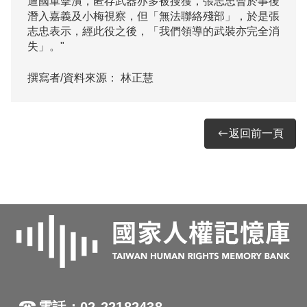
遭國軍擊潰，匿存武器亦多被搜獲，張志忠曾於事後
潛入嘉義及小梅視察，但「無法聯絡殘部」，於是張
志忠表示，經此役之後，「我們領導的武裝亦完全消
撰寫者/資料來源：
林正慧
返回前一頁