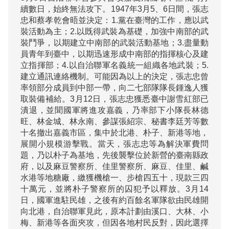
續數日，始終無法攻下。1947年3月5、6日間，張志
忠和蔡孝乾會晤並決定：1.黨在臺灣的工作，應以武
裝活動為主；2.以既得武裝為基礎，加強中南部的武
裝鬥爭，以期建立中南部的武裝活動基地；3.盡量動
員青年到臺中，以期迅速形成中南部的指揮核心及建
立指揮部；4.以自治聯軍名義統一組織各地武裝；5.
建立通訊連絡機制。可能因為以上的決定，張志忠曾
率領部分成員到中部一帶，向二七部隊隊長鍾逸人獲
取裝備補給。3月12日，張志忠獲悉臺中謝雪紅部已
潰退，並聞國軍將進攻嘉義，乃率部下小隊長林德
旺、林金城、林永南、參謀張紹宗、秘書李廷芳等數
十名撤出嘉義市區，集中於北港、朴子、新港等地，
展開小規模游擊戰。當天，張志忠等為解決軍費問
題，乃以朴子為基地，先後襲擊位於新營的臺南縣政
府，以及麻豆警察所、佳里警察所、麻豆、佳里、鹹
水港等地糖廠，繳獲機槍一、步槍四五十，現款三四
十萬元，並將朴子警察所的囚犯予以釋放。3月14
日，國軍進駐民雄，之後有約百餘名軍隊欲由民雄開
向北港，自治聯軍見此，原本計劃由溪口、大林、小
梅、新港等各面夾攻，但因各地村民反對，因此選擇