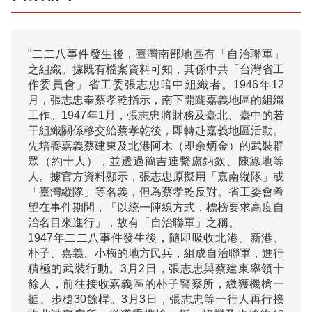
"二二八事件發生後，臺灣南部地區有「自治聯軍」
之組織。據既有檔案資料可知，其係中共「台灣省工
作委員會」省工委張志忠暗中組織者。1946年12
月，張志忠奉蔡孝乾指示，南下開闢嘉義地區的組織
工作。1947年1月，張志忠將財務及臺北、臺中的若
干組織關係移交給蔡孝乾後，即轉赴嘉義地區活動。
先培養嘉義蔡建東及北港阿木（即余炳金）的武裝群
眾（約十人），並透過簡吉連繫盧鈵欽、陳篡地等
人。據官方資料顯示，張志忠原擬用「嘉南縱隊」或
「臺灣縱隊」等名義，但為蔡孝乾反對。省工委會希
望在事件期間，「以統一陣線方式，標榜要求高度自
治名目來進行」，故有「自治聯軍」之稱。

1947年二二八事件發生後，隨即吸收北港、新港、
朴子、嘉義、小梅的地方民兵，組成自治聯軍，進行
積極的武裝行動。3月2日，張志忠與蔡建東率領十
餘人，前往接收嘉義區的朴子警察所，繳獲機槍一
挺、步槍30餘桿。3月3日，張志忠等一行人再行接