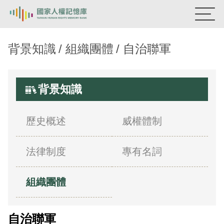
國家人權記憶庫
背景知識
組織團體
自治聯軍
熱門關鍵字：
陳孟和
李舜治
鹿窟事件
安康接待室
新生訓導處
蛋殼畫
送物單
背景知識
主題探索
歷史概述
威權體制
背景知識
法律制度
專有名詞
關於我們
意見信箱
組織團體
自治聯軍