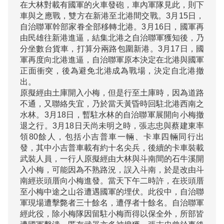
在大林對載有國軍的火車發砲，車內軍隊見此，則下
車與之應戰，雙方在新港至北港間交戰。3月15日，
自治聯軍幹部家眷全部移轉北港。3月16日，國軍再
由民雄往新港進逼，結集北港之自治聯軍獲知後，乃
分坐數台貨車，打算分兩路包圍新港。3月17日，國
軍再度向北港進逼，自治聯軍原本決定在北港與國軍
正面衝突，後為避免北港成為戰場，決定自北港撤
出。

原擬經由土庫開入小梅，但是行至土庫時，因為道路
不通，又聯絡失宜，乃於當天黃昏時回駐北港西南之
水林。3月18日，暫駐水林的自治聯軍展開向小梅撤
退之行。3月18日天尚未明之時，張志忠與蔡建東率
領80餘人，包括小吉普車一輛、卡車四輛同行出
發，其中小吉普車載有約十名尖兵，後續的卡車裝載
武裝人員，一行人原擬經由大林與斗南間的石牛溪開
入小梅，可能因為不熟路況，誤入斗南，於是改由斗
南經崁頭厝向小梅進發。當天下午二時許，在崁頭厝
至小梅中途之山谷遭遇國軍的埋伏。此役中，自治聯
軍現場遭擊斃者三十餘名，遭俘者十餘名。自治聯軍
經此役，除小梅隊因留駐小梅而得以保全外，所部皆