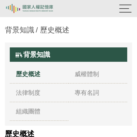
國家人權記憶庫
背景知識
歷史概述
熱門關鍵字：
陳孟和
李舜治
鹿窟事件
安康接待室
新生訓導處
蛋殼畫
送物單
背景知識
主題探索
歷史概述
威權體制
背景知識
法律制度
專有名詞
關於我們
意見信箱
組織團體
歷史概述