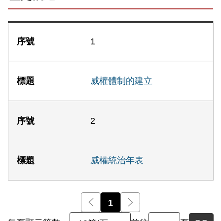
1
威權體制的建立
2
威權統治年表
前一頁
1
後一頁