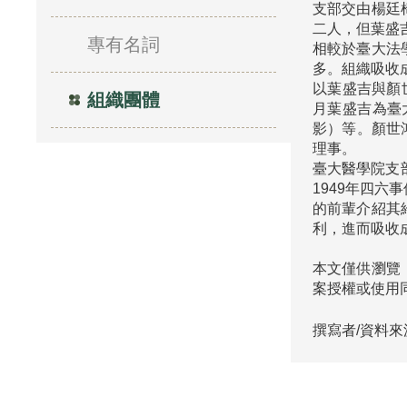
支部交由楊廷
二人，但葉盛
專有名詞
相較於臺大法
多。組織吸收
以葉盛吉與顏
組織團體
月葉盛吉為臺
影）等。顏世鴻
理事。

臺大醫學院支部
1949年四
的前輩介紹其
本文僅供瀏覽
案授權或使用
撰寫者/資料來