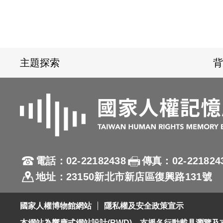
:::
主題探索
背
電話：02-22182438
傳真：02-221824
地址：23150新北市新店區復興路131號
國家人權博物館網站
隱私權及安全政策宣示
本網站為響應式網站設計(RWD)，支援各行動載具瀏覽及支援Fi