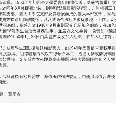
椅領導。1950年年初因臺大學委會組織遭偵破，葉盛吉曾重組支
吉於同年3月離開臺北後，則與聯繫黨員斷絕聯繫，亦無相關工作
學院支部、臺大工學院支部及其發展而成的臺大本部支部，同為
成員方式運用同儕關係，以及透過合法社團來從事地下工作，吸收
世鴻為例，葉盛吉於1948年9月由劉沼光介紹加入組織，在加入
大醫學院學生自治會常務理事，並選為文化委員，負責如《醫訊
則於1950年1月23日由葉盛吉吸收加入組織，在加入組織前，
亦運用學生運動擴展組織影響力，如1949年因腳踏車雙載事件造
六事件抗議等。組織聯繫方式以單線領導為主，透過同儕或前後輩
給顏世鴻，又葉盛吉本來即為臺南地區與臺大醫學院的知名人物
，若閱覽後有額外需求，應依著作權法規定，由使用者依合理使
同意。
源：
葉宗鑫