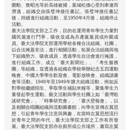
榮勳、詹昭光等於高雄被捕，葉城松擔心受到牽連而
潛逃，組織交由張璧坤接任書記。張璧坤接任書記
後，持續進行組織活動，至1950年4月後，組織停止
活動。

臺大法學院支部之工作，目的在運用青年學生力量對
國民黨進行鬥爭，吸收並成為共產黨黨員或外圍成
員。臺大法學院支部運用學校各種合法組織、社團，
以合法掩蓋非法，進行相關活動，拓展合法組織與地
下組織勢力、吸收成員，透過學生自治會進行掩護，
進行組織工作。成立「臺大新聞社」、「考生服務
團」等組織，並透過各組織在學校舉辦紀念五四運動
晚會、中國大學學生歡迎會、電影放映會、組織讀書
會等活動。1948年至1949年擴大組織活動，例如反
對學校繼續招生、爭取學生補貼米糧等，聚集學生力
量發起學生運動。藝文活動與學生社團上如「臺灣歌
謠研究會」、「時事研究會」、「臺大壁報會」，以
及相關合唱團組織與流動圖書館，向學生宣傳左翼思
想，引起青年學生注意與興趣，在當時左翼思想流行
於青年之間的年代，臺大法學院支部之工作有所發
展。臺大法學院支部亦在廁所或公共場所，書寫左翼