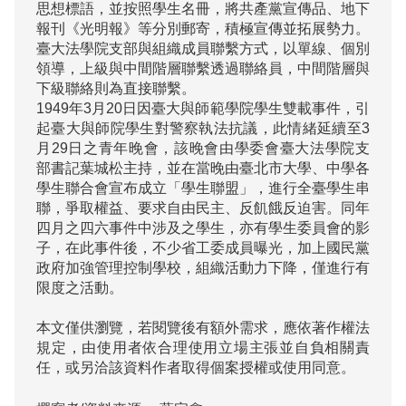
思想標語，並按照學生名冊，將共產黨宣傳品、地下
報刊《光明報》等分別郵寄，積極宣傳並拓展勢力。
臺大法學院支部與組織成員聯繫方式，以單線、個別
領導，上級與中間階層聯繫透過聯絡員，中間階層與
下級聯絡則為直接聯繫。

1949年3月20日因臺大與師範學院學生雙載事件，引
起臺大與師院學生對警察執法抗議，此情緒延續至3
月29日之青年晚會，該晚會由學委會臺大法學院支
部書記葉城松主持，並在當晚由臺北市大學、中學各
學生聯合會宣布成立「學生聯盟」，進行全臺學生串
聯，爭取權益、要求自由民主、反飢餓反迫害。同年
四月之四六事件中涉及之學生，亦有學生委員會的影
子，在此事件後，不少省工委成員曝光，加上國民黨
政府加強管理控制學校，組織活動力下降，僅進行有
本文僅供瀏覽，若閱覽後有額外需求，應依著作權法
規定，由使用者依合理使用立場主張並自負相關責
任，或另洽該資料作者取得個案授權或使用同意。