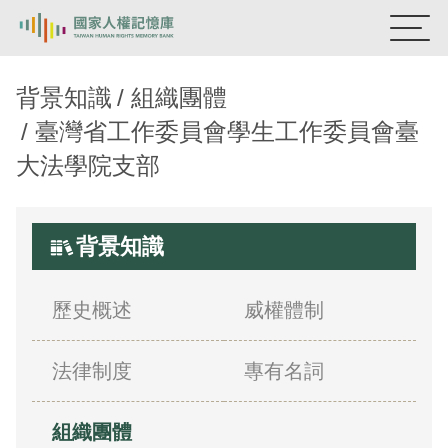
國家人權記憶庫
背景知識
組織團體
臺灣省工作委員會學生工作委員會臺
熱門關鍵字：
陳孟和
李舜治
鹿窟事件
安康接待室
大法學院支部
新生訓導處
蛋殼畫
送物單
主題探索
背景知識
背景知識
歷史概述
威權體制
關於我們
意見信箱
法律制度
專有名詞
組織團體