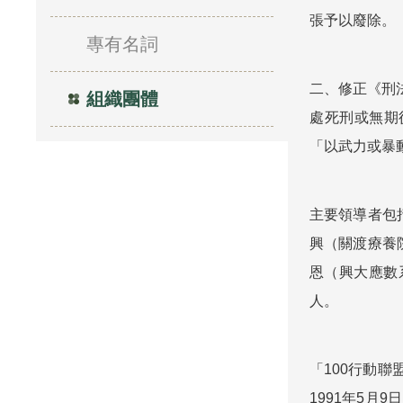
張予以廢除。
專有名詞
二、修正《刑
組織團體
處死刑或無期
「以武力或暴
主要領導者包
興（關渡療養
恩（興大應數
人。
「100行動
1991年5