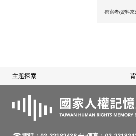
撰寫者/資料來
:::
主題探索
背
電話：02-22182438
傳真：02-221824