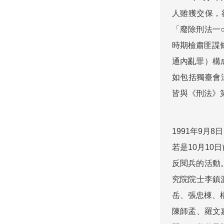
人雖獲交保，
「廢除刑法一
時期檢肅匪諜
通內亂罪）構
如包括獨臺會
皆與《刑法》
1991年9
若是10月1
反閱兵的活動
究院院士李鎮
岳、張忠棟、
陳師孟、羅文