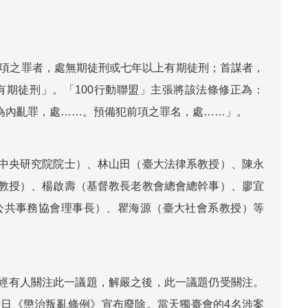
一項之罪者，處無期徒刑或七年以上有期徒刑；首謀者，
期徒刑」。「100行動聯盟」主張將該法條修正為：
為內亂罪，處……。預備犯前項之罪名，處……」。
中央研究院院士）、林山田（臺大法律系教授）、陳永
教授）、楊啟壽（基督教長老教會總會總幹事）、廖宜
公共事務協會理事長）、瞿海源（臺大社會系教授）等
已經有人關注此一議題，解嚴之後，此一議題仍受關注。 
17日《懲治叛亂條例》宣布廢除。當天獨臺會的4名涉案