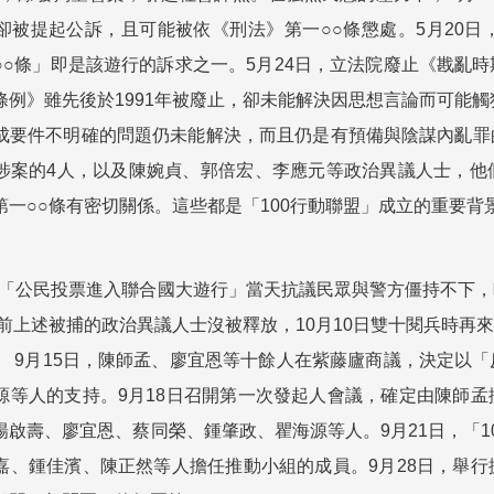
卻被提起公訴，且可能被依《刑法》第一○○條懲處。5月20
○○條」即是該遊行的訴求之一。5月24日，立法院廢止《戡亂
條例》雖先後於1991年被廢止，卻未能解決因思想言論而可能
成要件不明確的問題仍未能解決，而且仍是有預備與陰謀內亂罪
涉案的4人，以及陳婉貞、郭倍宏、李應元等政治異議人士，他
第一○○條有密切關係。這些都是「100行動聯盟」成立的重要背
月8日「公民投票進入聯合國大遊行」當天抗議民眾與警方僵持不
0日前上述被捕的政治異議人士沒被釋放，10月10日雙十閱兵時
。 9月15日，陳師孟、廖宜恩等十餘人在紫藤廬商議，決定以
源等人的支持。9月18日召開第一次發起人會議，確定由陳師
楊啟壽、廖宜恩、蔡同榮、鍾肇政、瞿海源等人。9月21日，「
嘉、鍾佳濱、陳正然等人擔任推動小組的成員。9月28日，舉