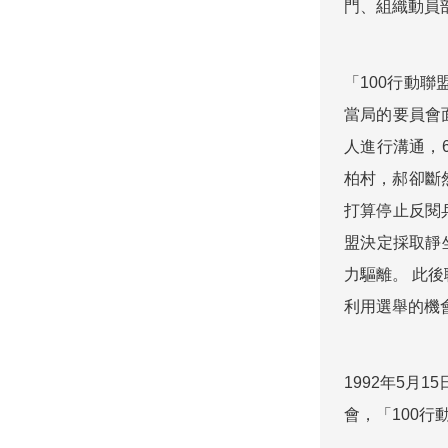
門、組織動員
「100行動
當局的要員會
人進行溝通，
柏村，郝卻斷
打算停止反閱
盟決定採取靜
力驅離。 此
利用選舉的機
1992年5
會，「100