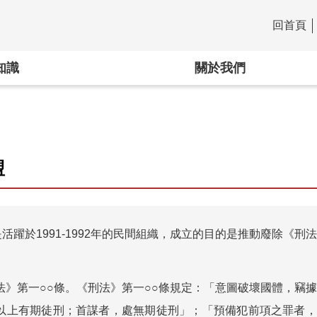
回首頁
:::
知識
關於我們
盟
是活躍於1991-1992年的民間組織，成立的目的是推動廢除《
法》第一○○條。《刑法》第一○○條規定：「意圖破壞國體，竊
以上有期徒刑；首謀者，處無期徒刑」；「預備犯前項之罪者，