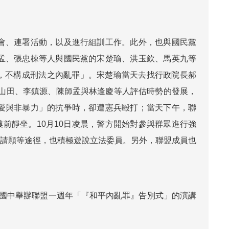
明會、連署活動，以及進行組訓工作。此外，也與國民黨
師孟、張忠棟等人與國民黨的宋楚瑜、洪玉欽、馬英九等
，不構成刑法之內亂罪」。宋楚瑜當天去找行政院長郝
林山田、李鎮源、陳師孟與林逢慶等人評估時勢的發展，
「愛與非暴力」的抗爭時，卻遭憲兵毆打；當天下午，聯
樓前靜坐。10月10日凌晨，警方開始對參與群眾進行強
、請願等途徑，也積極遊說立法委員。另外，聯盟成員也
金華國中舉辦聯盟一週年「『和平內亂罪』告別式」的演講