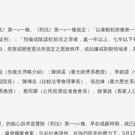
法》第一○一條。《刑法》第一○一條規定：「以暴動犯前條第
徒刑」；「預備或陰謀犯前項之罪者，處一年以上、七年以下有
動，危害或變更憲法所規定之憲政秩序，或佔據或割裂領域者，
括（先後次序略介紹）：陳師孟（臺大經濟系教授）、李鎮源（
院院長）、陳傳岳（比較法學會理事長）、張忠棟（臺大歷史系
系教授）、蔡同榮（公民投票促進會會長）、鍾肇政（客家人
聯盟」的核心訴求是廢除《刑法》第一○○條。早在戒嚴時期，就
月9日，爆發獨臺會案，引起社會譁然。在強烈民意的壓力下，5月