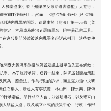
日，因獨臺會案引發「知識界反政治迫害聯盟」大遊行，
時期檢肅匪諜條例》。然而，《懲治叛亂條例》與《戡亂
觸犯刑法內亂罪的問題。這是由於《刑法》第一○○條（普
的規定，容易成為統治者羅織罪名、陷害異己的工具。
們在這段期間陸續被以內亂罪名起訴或判刑，這些案件
景。
下，晚間臺大經濟系教授陳師孟建議主辦單位先宣布解散；
再來抗爭。為了履行承諾，遊行一結束，陳師孟就開始策劃
「反閱兵、廢惡法」作為行動的訴求，而且還力邀中央研
孟擔任召集人，發起人有李鎮源、林山田、陳永興、陳傳
100行動聯盟」舉行成立大會，並發動連署，以及確立由
行擴大結盟大會，以及成立正式的決策中心、行政工作部