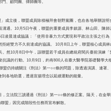
部門、顧問團、律師團等。
聯盟」成立後，聯盟成員除積極拜會朝野黨團，也在各地舉辦說
面溝通。10月5日午夜，聯盟的重要成員李鎮源、林山田、陳
6日凌晨達成協議：「使用非暴力方式實現和平政治主張之行為
然拒絕雙方不久前達成的協議。 10月8日上午，聯盟核心成員
兵。然10月8日中午，該聯盟若干成員在總統府閱兵臺前演練
坐抗議的行動。10月9日，約有800人在臺大醫學院基礎醫學大
後聯盟仍持續關注《刑法》第一○○條的問題，除透過演講、連署
會到各地助選，透過宣揚理念以延續運動的能量。
月15日，立法院三讀通過《刑法》第一○○條的修正案。隔天，在
行動聯盟」因完成階段性任務而宣布解散。