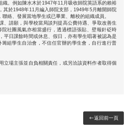
織。例如陳水木於1947年11月吸收師院英語系的賴裕
1948年11月編入師院支部，1949年5月離開師院
聯絡、發展當地學生或已畢業、離校的組織成員。

課、請願，與學校當局談判提高公費待遇、爭取改善生
師院社團風氣亦相當盛行，透過標語張貼、壁報針砭時
，平日課餘時間或休息、假日，亦有學生唱著被認為是
外籌組學生自治會，不信任官辦的學生會，自行進行普
用立場主張並自負相關責任，或另洽該資料作者取得個
返回前一頁