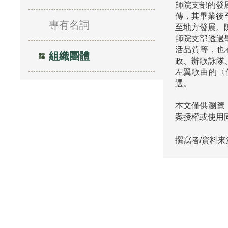
師院支部的發
傳，其畢業後至
專有名詞
至地方發展。
師院支部透過
活品質等，也
組織團體
政、辦歌詠隊
左翼歌曲的〈
本文僅供瀏覽
案授權或使用
撰寫者/資料來