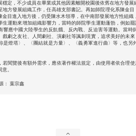
展穩定，不少成員在畢業或其他因素離開校園後依舊在地方發展組
地方發展組織工作，任高雄支部書記。再如師院理化系陳金目，其於
陳金目進入地方後，仍受陳水木領導，在中南部發展地方性組織，
學生運動來增加組織影響力，當時的師院學生運動蓬勃，例如罷
有響應中國大陸學生的反飢餓、反內戰、反迫害等運動。當時
、戲劇之友社、人間劇社、演劇社等諷刺現實，追求美好的未來
你是燈塔〉、〈團結就是力量〉、〈義勇軍進行曲〉等，也另
，若閱覽後有額外需求，應依著作權法規定，由使用者依合理使
同意。
源：
葉宗鑫
展開