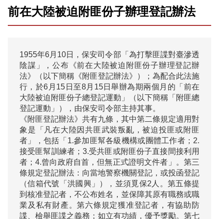
前在大陸被迫附匪份子辦理登記辦法
1955年6月10日，保安司令部「為打擊匪諜對臺滲透
陰謀」，公布《前在大陸被迫附匪份子辦理登記辦
法》（以下簡稱《附匪登記辦法》）；為配合此法施
行，於6月15日至8月15日舉辦為期兩個月的「前在
大陸被迫附匪份子總登記運動」（以下簡稱「附匪總
登記運動」），由保安司令部主持其事。

《附匪登記辦法》共有九條，其中第二條規定適用對
象是「凡在大陸因共匪武裝叛亂，被迫投匪或附匪
者」，包括「1.參加匪幫各級機構或團體工作者；2.
接受匪幫訓練者；3.受共匪或附匪份子直接間接利用
者；4.曾向政府自首，但無正式證明文件者」。第三
條規定登記辦法：向當地警察機關登記，或投函登記
（信箱代號「洪國興」），並須覓保2人。第五條提
到核准登記者，不公布姓名，並保障其原有職務或職
業及私有財產。第六條規定獲准登記者，有協助防
諜、檢舉匪諜之義務；如立有功績，優予獎勵。第七