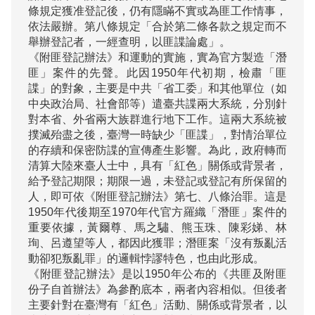
條規定獲准登記後，仍有隱瞞不實或為匪工作情事，
依法嚴辦。第八條規定「合於第二條各款之規定而不
舉辦登記者，一經查明，以匪諜論處」。

《附匪登記辦法》和運動的實施，實為官方製造「潛
匪」案件的先聲。此因1950年代初期，檢肅「匪
諜」的對象，主要是中共「省工委」和其他單位（如
中央政治局、社會部等）遣臺共諜兩大系統，分別針
對本省、外省兩大族群進行地下工作。這兩大系統被
撲滅殆盡之後，臺灣一時缺少「匪諜」，對情治單位
的存續和保密防諜的宣傳產生影響。為此，政府轉而
清算大陸來臺人士中，具有「紅色」關係或背景者，
給予登記期限；期限一過，未登記或登記有所保留的
人，即可依《附匪登記辦法》第七、八條治罪。這是
1950年代後期至1970年代官方羅織「潛匪」案件的
重要依據，黃爾尊、馬之驌、熊玉珠、陳彩娣、林
珣、呂遵望等人，都因此獲罪；潛匪案「沒有叛亂活
動卻犯叛亂罪」的邏輯悖謬特色，也由此形成。

《附匪登記辦法》是以1950年公布的《共匪及附匪
份子自首辦法》為參酌底本，兩者內容相似。但後者
主要針對在臺灣有「紅色」活動、關係或背景者，以