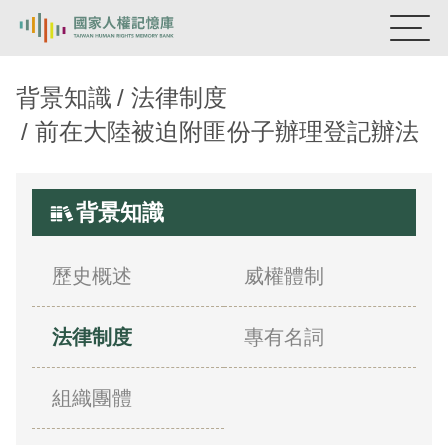
國家人權記憶庫
背景知識
法律制度
前在大陸被迫附匪份子辦理登記辦法
熱門關鍵字：
陳孟和
李舜治
鹿窟事件
安康接待室
新生訓導處
蛋殼畫
送物單
背景知識
主題探索
背景知識
歷史概述
威權體制
關於我們
法律制度
專有名詞
意見信箱
組織團體