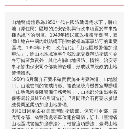
山地警備體系為1950年代在國防戰備需求下，將山
地（原住民）區域的治安管制與行政事項置於軍事指
揮系統下的制度。1949年國民黨政權撤守臺灣，臺
灣山地在中國內戰結構下開始被視為軍事防守的重要
區域。1950年下旬，政府訂定「山地區域警備加強
辦法」，除山地區域軍事作戰設施交臺灣防衛總司令
各守備區負責外，其他有關山地保防、情報、治安等
事項皆由保安司令部統籌管理，形成以軍統政的山地
警備體系。

1950年6月蔣介石要求確實實施並考察漁港、山地隘
口、山地管制的警戒情形。隨後總統府機要室即辦理
「山地漁港要隘警備任務考察」，山地部分派出兩名
保密局幹員於7-8月間進行。7月間蔣介石再要求參謀
總長周至柔須加強山地警備。

8月2日周至柔召集臺灣防衛總部、保安司令部、憲
兵司令部、省警務處等單位開會研議，訂出《臺灣省
山地區域警備加強辦法》，根據這項辦法，臺灣山地