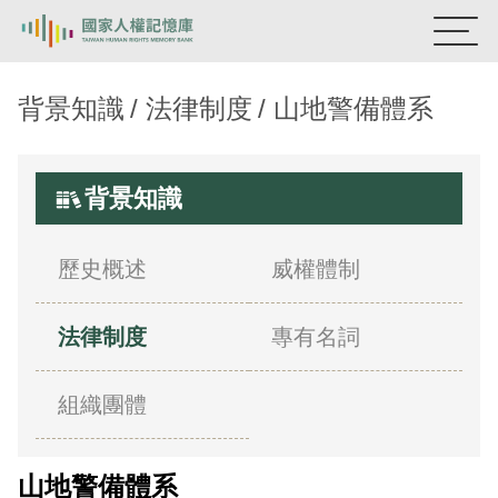
國家人權記憶庫
背景知識
法律制度
山地警備體系
熱門關鍵字：
陳孟和
李舜治
鹿窟事件
安康接待室
新生訓導處
蛋殼畫
送物單
背景知識
主題探索
歷史概述
威權體制
背景知識
法律制度
專有名詞
關於我們
意見信箱
組織團體
山地警備體系