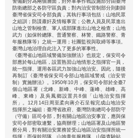
警備劃分為兩個層面，對外軍事作戰設施部分由臺灣
防衛總部之各防守區負責；對內治安管制部分則劃歸
臺灣省保安司令部負責，其執行事項包括：山地民眾
之組訓；防諜肅奸及情報事宜；公教人員及民眾進出
山地之管制檢查、軍人或部隊進出山地之檢查；山地
武力（如保幹總隊、普通警察、林警、鐵路警察、青
年服務隊等）之統一運用；社團監視與取締等事項。
臺灣山地治理自此注入了更多的軍事性。

《臺灣省山地區域警備加強辦法》也規定，保安司令
部應於每山地區，設置熟習山地情形之指揮官一員，
統一指揮、運用各區武力加強山地治安。因此，隨後

再制訂《臺灣省保安司令部山地區域警戒（治安管
制）實施辦法》。1950年10月，保安司令部於全臺7
個山地區署（北峰、新峰、中峰、蓮峰、雄峰、高
峰、東峰）及吳鳳鄉設置共8個「山地治安指揮
所」。12月14日周至柔向蔣介石呈報完成山地治安
指揮所之編組：臺灣省政府、臺灣防衛總司令部防守
（守備）區司令部，對有關山地區治安事宜，應與保
安司令部密取連繫，協商辦理；山地區署及山地區警
察分局，對有關治安業務皆受山地區治安指揮所統一
指揮；而保幹部隊、山地青年服務隊、山隘查驗站、