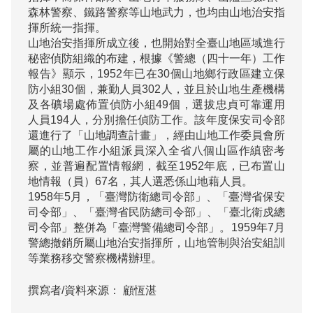
森林警察、鐵路警察等山地武力，也均由山地治安指
揮所統一指揮。

山地治安指揮所成立後，也開始對全臺山地區域進行
秘密偵防組織的布建，根據《警總（四十一年）工作
報告》顯示，1952年已在30個山地鄉行政區建立保
防小組30個，兼勤人員302人，並且於山地生產機構
及各礦場處佈置偵防小組49個，選拔忠貞可靠運用
人員194人，分別擔任偵防工作。該年度保安司令部
還進行了「山地調查計畫」，經由山地工作委員會所
屬的山地工作小組派員深入全省八個山區作縝密考
察，並普遍配置情報網，截至1952年底，已布置山
地情報（員）67名，其人選悉係山地藉人員。

1958年5月，「臺灣防衛總司令部」、「臺灣省保安
司令部」、「臺灣省民防總司令部」、「臺北衛戍總
司令部」整併為「臺灣警備總司令部」。1959年7月
警總撤銷所屬山地治安指揮所，山地管制與治安組訓
撰寫者/資料來源：
顧恆湛