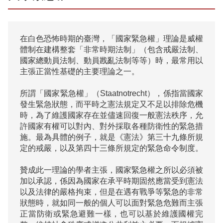
在白色恐怖時期的臺灣，「國家緊急權」理論是威權
體制在建構整套「非常時期法制」（包含戒嚴法制、
國家總動員法制、動員戡亂法制等等）時，最常用以
主張正當性基礎的主要理論之一。

所謂「國家緊急權」（Staatnotrecht），係指當國家
發生緊急狀態，而平時之憲法規定又不足以排除危機
時，為了維護國家存在並儘速回復一般憲法秩序，允
許國家有權可以對內、對外採取各種防衛性的緊急措
施。最為具體的例子，就是《憲法》第三十九條所規
定的戒嚴，以及第四十三條所規定的緊急命令制度。

贊成此一理論的學者主張，國家緊急權之所以必須被
加以承認，係因為國家在承平時期固然應當受到憲法
以及法律的嚴格拘束，但是在遇有戰爭等緊急的非常
狀態時，就如同一般的個人可以面對緊急危難而主張
正當防衛或緊急避難一樣，也可以基於維護國權完