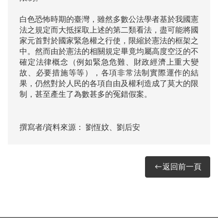
白色恐怖時期的臺灣，雖然多數公法學者基於我國憲
法之規定而大抵採取上述的第二類看法，盡可能將國
家元首對於國家緊急權之行使，限縮於憲法的框架之
中。然而由於憲法的相關規定畢竟均屬高度空泛的不
確定法律概念（例如緊急危難、財政經濟上重大變
故、必要措施等等），各項非常法制實際運作的結
果，仍然對於人民的各項自由及權利造成了莫大的限
制，甚至產生了為數甚多的冤錯假案。

撰寫者/資料來源：
劉恆妏、劉后安
返回前一頁