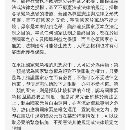
整、維持社會秩序或增進公共利益之必要，而根據憲
法或法律之授權，甚至不顧憲法或法律的規定，採取
各項緊急應變的措施。蓋如為尊重憲法與法律之形式
尊嚴，而不顧國家之安危，寧置國家於萬劫不復之
境，毋寧是本末顛倒之舉，顯然違反國家原本立法定
制之目的。畢竟任何國家法制之最終目的，都在於維
護國家之存立及國民利益之保護，而且必須國家存立
無恙，法制始有可能發生效力，人民之權利也才有可
能因此獲得保障。

在承認國家緊急權的思想家中，又可細分為兩類：第
一類是認為國家緊急權為絕對不受限制之權力，只要
是為了維護國家存在而有必要，不僅可以不受法律之
拘束，即便是憲法所設下之限制，亦可不受拘束。第
二類的看法，則是採取比較折衷的立場，認為國家緊
急權固屬必要之制度，但是如果完全超越於憲法之
上，聽由國家元首自由運用，亦有流於獨裁專制之危
險。故仍應將國家緊急權之運用，置於憲法之內，亦
即在憲法中規定國家元首在某些特定情況下，可以採
取必要的緊急措施，不受憲法其他規定或法律規定之
限制。
