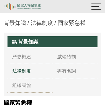
國家人權記憶庫
背景知識
法律制度
國家緊急權
熱門關鍵字：
陳孟和
李舜治
鹿窟事件
安康接待室
新生訓導處
蛋殼畫
送物單
背景知識
主題探索
歷史概述
威權體制
背景知識
法律制度
專有名詞
關於我們
意見信箱
組織團體
國家緊急權