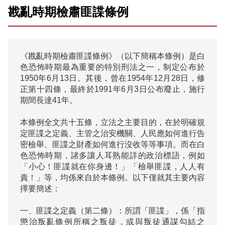
戡亂時期檢肅匪諜條例
《戡亂時期檢肅匪諜條例》（以下簡稱本條例）是白
色恐怖時期最為重要的特別刑法之一，制定公布於
1950年6月13日。其後，曾在1954年12月28日，修
正第十四條，最終於1991年6月3日公布廢止，施行
期間長達41年。

本條例全文共十五條，立法之主要目的，在於明確規
定匪諜之定義、主管之治安機關、人民應如何進行告
密檢舉、匪諜之財產如何進行沒收等等事項。而在白
色恐怖時期，諸多讓人耳熟能詳的政治標語，例如
「小心！匪諜就在你身邊！」「檢舉匪諜，人人有
責！」等，均係來自於本條例。以下僅就其主要內容
擇要簡述：

一、匪諜之定義（第二條）：所謂「匪諜」，係「指
懲治叛亂條例所稱之叛徒，或與叛徒通謀勾結之