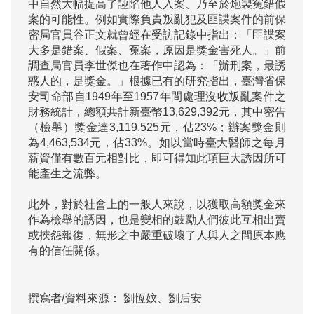
中自然大幅提高了誣陷他人入案、乃至於炮製冤錯假
案的可能性。例如實際負責叛亂犯及匪諜案件的前保
密局官員谷正文就曾經在受訪記錄中指出：「匪諜案
大多是錯案、假案、冤案，原因是獎金害死人。」前
調查局官員李世傑也在著作中認為：「辦刑案，最誘
惑人的，是獎金。」根據已有的研究指出，臺灣省保
安司命部自1949年至1957年間處理沒收叛亂案件之
財務統計，總額共計新臺幣13,629,392元，其中密告
（檢舉）獎金達3,119,525元，佔23%；辦案獎金則
為4,463,534元，佔33%。如以當時臺大醫師之每月
薪資僅有數百元相對比，即可得知此項巨大誘因所可
能產生之流弊。

此外，對於社會上的一般人來說，以獲取高額獎金來
作為檢舉的誘因，也是變相的鼓勵人們彼此互相出賣
或挾怨報復，無形之中嚴重破壞了人與人之間原本應
有的信任關係。

撰寫者/資料來源：
劉恆妏、劉后安