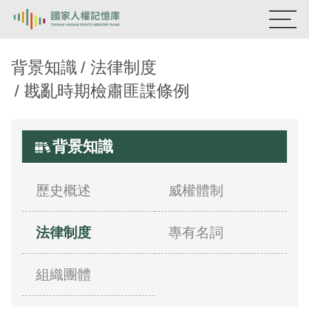
國家人權記憶庫
背景知識
法律制度
戡亂時期檢肅匪諜條例
熱門關鍵字：
陳孟和
李舜治
鹿窟事件
安康接待室
新生訓導處
蛋殼畫
送物單
背景知識
主題探索
背景知識
歷史概述
威權體制
關於我們
法律制度
專有名詞
意見信箱
組織團體