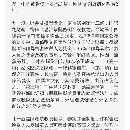
案」中的被告傅正及馬之驌，即均被判處感化教育3
年。

五、沒收財產及檢舉獎金：依本條例第十二條，匪諜
之財產，得依《懲治叛亂條例》沒收之。至於第十四
條第一項有關檢舉獎金之規定，在1950年制定公布
的條文中，原係明文規定對於沒收匪諜之財產，得提
撥30%作為告密檢舉人之獎金；35%可作為承辦出力
人員之獎金及破案費用，其餘則解繳國庫。惟因「流
弊滋甚」，才在1954年時加以修正成為：「（第一
項）沒收匪諜之財產，一律解繳國庫。（第二項）破
獲之匪諜案件，其告密、檢舉人及直接承辦出力人員
應給獎金，由國庫支付；其給獎辦法，由行政院定
之。（第三項）前兩項所定收支，應編列預算。」行
政院並據此訂頒《戡亂時期檢肅匪諜給獎辦法》，依
據沒收財產之金額多寡，分級遞減發給百分之20到
百分之5不等之獎金。

此一匪諜財產沒收及檢舉、辦案獎金制度，使得告密
檢舉人以及辦案人員可因此獲取高額之獎金，無形之