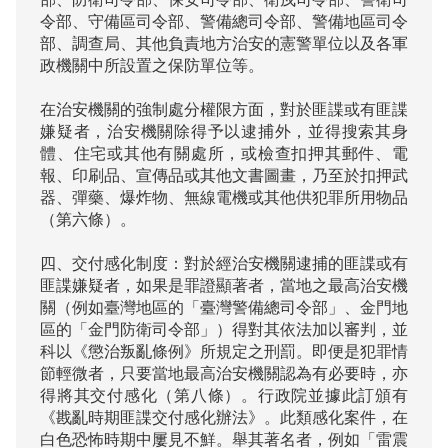
令部、守備區司令部、警備總司令部、警備地區司令
部、調查局、其他負責地方治安的憲警單位以及各軍
政機關中所設置之保防單位等。

在治安機關的強制處分權限方面，對於匪諜或有匪諜
嫌疑者，治安機關除得予以逮捕外，並得搜索其身
體、住宅或其他有關處所，或檢查扣押其郵件、電
報、印刷品、宣傳品或其他文書圖畫，乃至於扣押武
器、彈藥、爆炸物、無線電機或其他供犯罪所用物品
（第六條）。

四、交付感化制度：對於經治安機關逮捕的匪諜或有
匪諜嫌疑者，如果是罪證顯著者，當地之最高治安機
關（例如臺灣地區的「臺灣警備總司令部」、金門地
區的「金門防衛司令部」）得對其依法加以審判，並
科以《懲治叛亂條例》所規定之刑罰。即便是犯罪情
節輕微者，只要當地最高治安機關認為有必要時，亦
得將其交付感化（第八條）。行政院並據此訂頒有
《戡亂時期匪諜交付感化辦法》。此類感化案件，在
白色恐怖時期中屢見不鮮。舉其著名者，例如「雷震