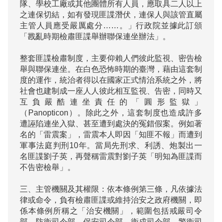
隊、學校工廠或其他團體所有人員，應取具二人以上
之連保切結，如有發現匪諜潛伏，連保人與該管直屬
主管人員應受嚴厲處分……。」行政院並據此訂頒
「戡亂時期檢肅匪諜舉辦聯保連坐辦法」。

整套匪諜檢肅制度，主要仰賴人們彼此監視、密告檢
舉與聯保連坐。在白色恐怖時期的臺灣，藉由這套制
度的運作，統治者得以在國家正式情治系統之外，將
社會也建制成一座人人彼此相互監視、告密，同時又
互負嚴酷連坐責任的「圓形監獄」
（Panopticon）。除此之外，這套制度也造成許多
遭誣陷連坐入獄、甚至遭到處決的冤錯假案。例如著
名的「雷震案」，雷震本人即因「知匪不報」而遭到
軍事法庭判刑10年。當局先刑求、利誘、炮製出一
名匪諜劉子英，再聲稱雷震對劉子英「明知為匪諜而
不告密檢舉」。

三、主管機關及其權限：依本條例第三條，凡依據法
律或命令，負有檢肅匪諜或維持治安之政府機關，即
係本條例所稱之「治安機關」，範圍包括戒嚴司令
部、防衛司令部、保安司令部、衛戍司令部、警衛司