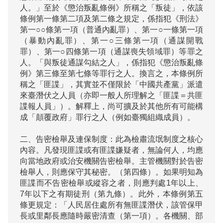
人。」至於《懲治叛亂條例》所稱之「叛徒」，依該
條例第一條第二項及第二條之規定，係指犯《刑法》
第一○○條第一項（普通內亂罪）、第一○一條第一項
（暴動內亂罪）、第一○三條第一項（通謀開戰
罪）、第一○四條第一項（通謀喪失領域罪）等罪之
人。「與叛徒通謀勾結之人」，係指犯《懲治叛亂條
例》第三條至第七條等罪行之人。換言之，本條例所
稱之「匪諜」，其實並不僅限於「中國共產黨」派遣
來臺潛伏之人員（亦即一般人所理解之「匪諜＝共匪
諜報人員」）。解釋上，尚可擴及於其他所有可能構
成「顛覆政府」罪行之人（例如臺獨組織成員）。

二、告密檢舉及連保制度：此為檢肅流氓制度之核心
內容。凡發現匪諜或有匪諜嫌疑者，無論何人，均應
向當地政府或治安機關告密檢舉。主管機關對於告密
檢舉人，則應保守其秘密。（第四條）。如果明知為
匪諜而不告密檢舉或縱容之者，則應判處1年以上、
7年以下之有期徒刑（第九條）。此外，本條例第五
條更規定：「人民居住處所有無匪諜潛伏，該管保甲
長或里鄰長應隨時嚴密清查（第一項）。各機關、部