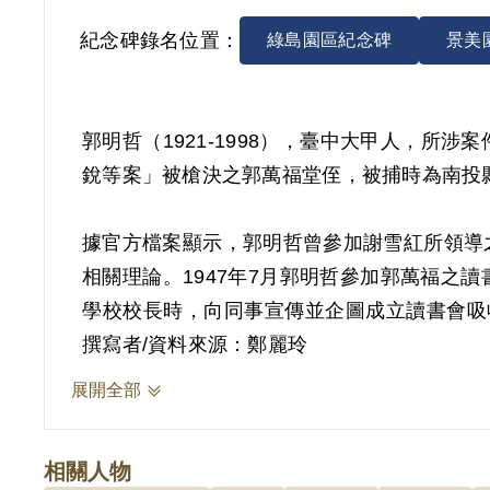
紀念碑錄名位置：
綠島園區紀念碑
景美
郭明哲（1921-1998），臺中大甲人，
銳等案」被槍決之郭萬福堂侄，被捕時為南投
據官方檔案顯示，郭明哲曾參加謝雪紅所領導
相關理論。1947年7月郭明哲參加郭萬福
學校校長時，向同事宣傳並企圖成立讀書會吸收
安潔字第2741判決，以郭明哲參加叛亂組織
撰寫者/資料來源：鄭麗玲
展開全部
另據郭明哲堂叔郭萬福的自白書，自述參加「
介紹而認識陳福添。陳福添在1947年秋向
相關人物
究，但郭明哲並未立即參加，而是回到南投信