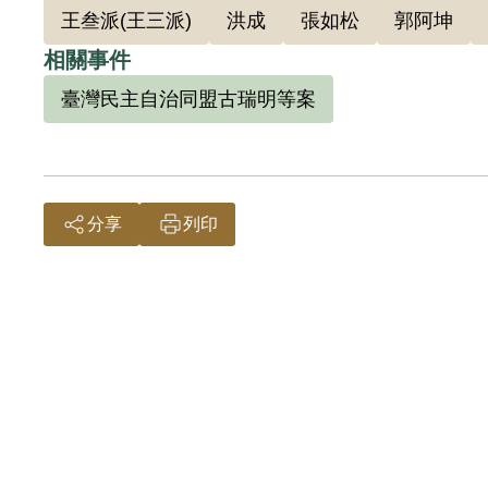
王叁派(王三派)
洪成
張如松
郭阿坤
郭萬福曾於1952年12月及1953年1月
相關事件
哲與蘇海樹並未獲准加入「臺灣民主自治同盟
臺灣民主自治同盟古瑞明等案
兩人」。惟隔年1954年4月郭明哲再遭重判
等積極叛亂行為，應變重刑，申請復審，報奉
分享
列印
又據陳英泰紀錄，郭明哲於1951年3月送
自治同盟廖學銳案」，再被調回調查，他把謝雪
治叛亂條例第二條第一項」論處郭明哲，惟「
年、褫奪公權10年，全部財產除各酌留其家屬
1999年4月郭明哲妻兒王賜璧、郭志強代表向
撤銷判決處分。