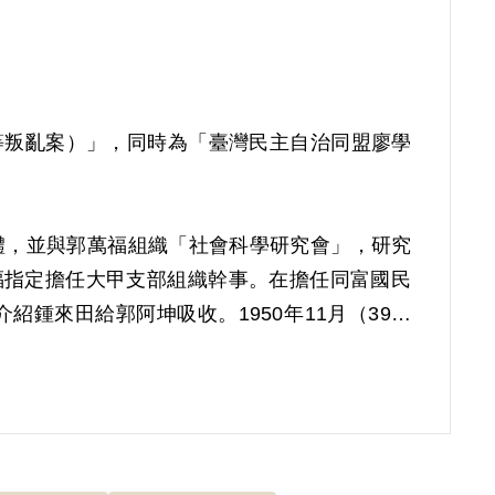
哲等叛亂案）」，同時為「臺灣民主自治同盟廖學
體，並與郭萬福組織「社會科學研究會」，研究
福指定擔任大甲支部組織幹事。在擔任同富國民
鍾來田給郭阿坤吸收。1950年11月（39）
棠相遇，經羅秋棠介紹認識廖學銳，又由廖學銳
加此一組織。郭萬福回鄉後與郭阿坤、郭明哲研
萬福代寫郭明哲與蘇海樹加入組織之自傳。