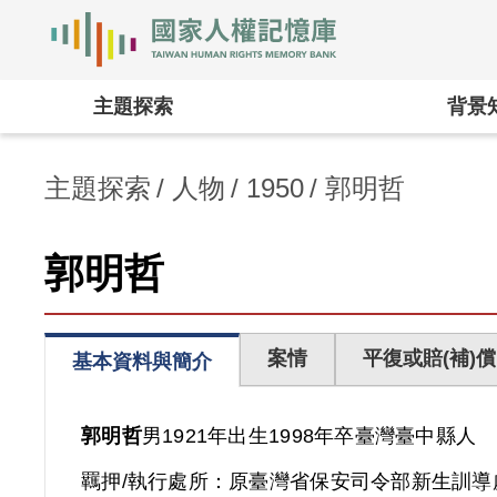
國家人權記憶庫
:::
主題探索
背景
主題探索
人物
1950
郭明哲
郭明哲
案情
平復或賠(補)償
基本資料與簡介
郭明哲
男
1921年出生
1998年卒
臺灣
臺中縣人
羈押/執行處所：
原臺灣省保安司令部新生訓導