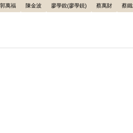
郭萬福
陳金波
廖學銳(廖學鋭)
蔡萬財
蔡鐵
自臺灣省保安令部軍法處看所守呈送兩份報告，請求轉呈蔣介
」，並指出郭明哲要繼承伯父一房的責任，自己絕不可
，據保安司令部（43）審三字第47號，以「前情經軍事
國防部」，本案應是當局整肅過往與謝雪紅關係匪淺者
軍事監獄，先在內湖曾與陳英泰同被編在第三隊，也是第一
紅相關資訊向當局披露而判刑15年。據臺灣省保安司令
念其重新坦白時，曾供出線索數十起，頗具價值，自可衡
必需生活費外均沒收。
補償基金會提出補償申請，2001年3月3日第二屆第四次董