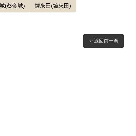
城(蔡金城)
鍾來田(鐘來田)
石，報告中陳述審訊過程的不法與亂判，力陳郭明
能介紹他去送死，懇求鈞座「千萬不要冤枉他們
檢察官偵查，以其參加組織復吸收黨徒，為匪宣傳
返回前一頁
。
批被送到綠島。在綠島期間，因爆發「臺灣民主
部（43）清澈字1606號，亦指出本可依「懲
情權處」，經送蔣介石總統核定，最後判處15
事會審核通過。2019年2月27日經促轉會公告