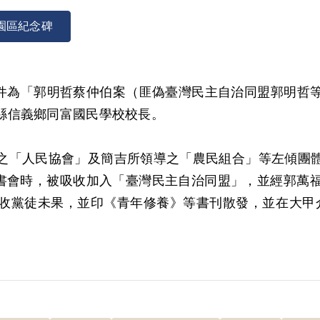
園區紀念碑
所涉案件為「郭明哲蔡仲伯案（匪偽臺灣民主自治同盟郭明
縣信義鄉同富國民學校校長。
之「人民協會」及簡吉所領導之「農民組合」等左傾團
之讀書會時，被吸收加入「臺灣民主自治同盟」，並經郭萬
黨徒未果，並印《青年修養》等書刊散發，並在大甲介紹
，判處有期徒刑9年。
臺灣民主自治同盟」是因為1946年秋於臺中與同學羅秋
郭明哲介紹「臺灣民主自治同盟」組織的存在，以及如何參
義鄉繼續工作。日後郭萬福與郭阿坤決定參加，並由郭