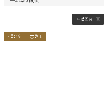
平復或賠(補)償
2000年9月經第1屆第5次臨時董事會審核通
過予以補償。補償理由為其繕寫新民主主
返回前一頁
義一書蠟紙供郭明哲油印之行為，不足以
認係幫助顛覆政府而著手實行，故認非有
實據。
分享
列印
2018年12月經促轉會公告撤銷判決處分。