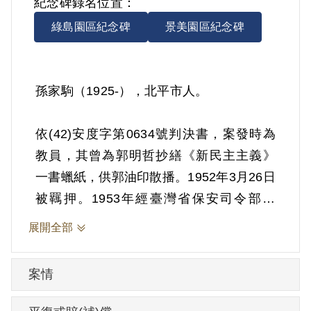
紀念碑錄名位置：
綠島園區紀念碑
景美園區紀念碑
孫家駒（1925-），北平市人。
依(42)安度字第0634號判決書，案發時為
教員，其曾為郭明哲抄繕《新民主主義》
一書蠟紙，供郭油印散播。1952年3月26日
被羈押。1953年經臺灣省保安司令部以
《懲治叛亂條例》第2條第1項「意圖以非
展開全部
法之方法顛覆政府而著手實行」判處有期
徒刑12年。1964年3月25日刑滿開釋。
案情
其於1999年4月向補償基金會提出申請，