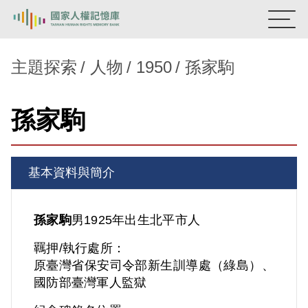
:::
國家人權記憶庫
主題探索
人物
1950
孫家駒
熱門關鍵字：
陳孟和
李舜治
鹿窟事件
安康接待室
孫家駒
新生訓導處
蛋殼畫
送物單
主題探索
基本資料與簡介
背景知識
關於我們
孫家駒
男
1925年出生
北平市人
羈押/執行處所：
意見信箱
原臺灣省保安司令部新生訓導處（綠島）、
國防部臺灣軍人監獄