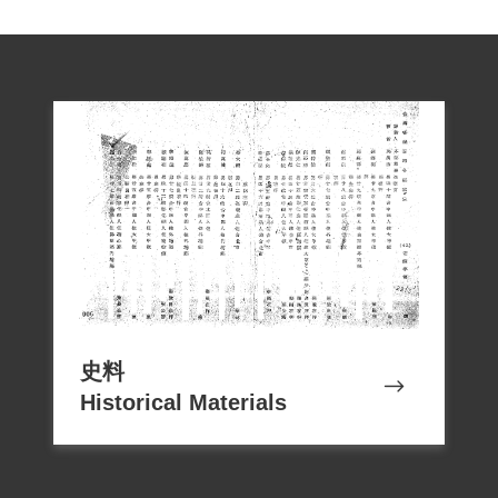
叛徒，陳萬慶僅藏匿叛徒一晚，郭錕銘係
藏匿其胞兄，又似覺稍重，原判處以與柯
萬桂、陳萬慶、郭錕銘相等之刑，似嫌未
洽，擬飭均按原罪名各改處有期徒刑十五
年」之意見呈總統蔣介石核示，7月30日蔣
核覆批示「除郭明哲、蔡仲伯兩犯另擬
外，餘均如擬」。之後保安司令部軍事法
庭復審以同罪名，依同條款判處蔡萬財有
期徒刑15年，其餘被訴部份無罪，12月30
日移送國防部軍人監獄執行，1959年5月移
史料
送綠島，1965年11月移監泰源監獄，1966
Historical Materials
年7月13日刑滿開釋。
蔡萬財家屬於1999年4月向補償基金會提出