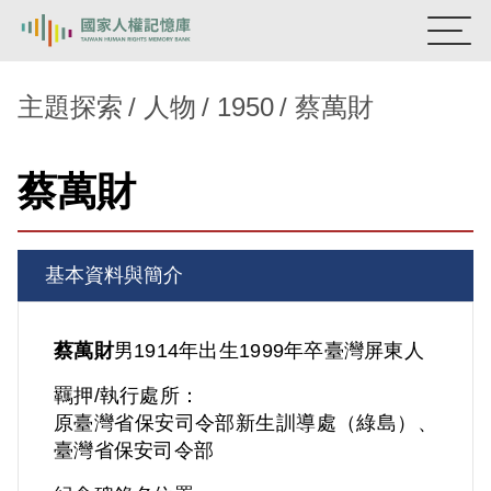
:::
國家人權記憶庫
主題探索
人物
1950
蔡萬財
熱門關鍵字：
陳孟和
李舜治
鹿窟事件
安康接待室
蔡萬財
新生訓導處
蛋殼畫
送物單
主題探索
基本資料與簡介
背景知識
關於我們
蔡萬財
男
1914年出生
1999年卒
臺灣
屏東人
羈押/執行處所：
意見信箱
原臺灣省保安司令部新生訓導處（綠島）、
臺灣省保安司令部