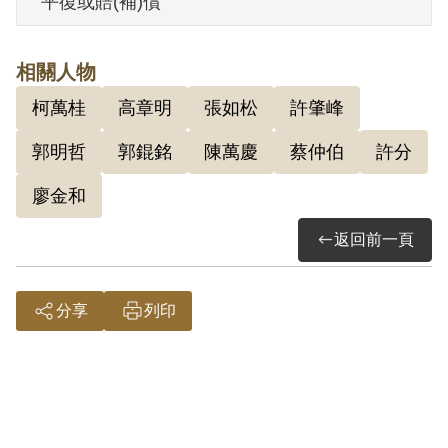
平復或賠(補)償
就以該處作為香蕉集貨場，有時自宿過
夜。
相關人物
柯萬桂
高章明
張如松
許肇峰
依臺灣省保安司令部（42）安度字第0283
號判決書記載，1947年6月蔡萬財僱用許分
郭明哲
郭錕銘
陳萬慶
蔡仲伯
許分
幫籌布袋工廠，兩人同住屏東縣萬丹鄉溪
廖金和
埔寮內，因蔡萬財經濟拮据，工廠未得成
返回前一頁
立。1948年4至5月間蔡萬財遷離後，仍將
該寮供許分藏匿，至1951年7月許分行蹤暴
露，許分始行逃亡。四年間，許分邀同廖
分享
列印
金和等5人來住，並介紹與蔡萬財認識。
1951年7月10日嘉義縣警察局破獲許分長子
許肇峰之恐嚇詐財案，因涉及許分，7月12