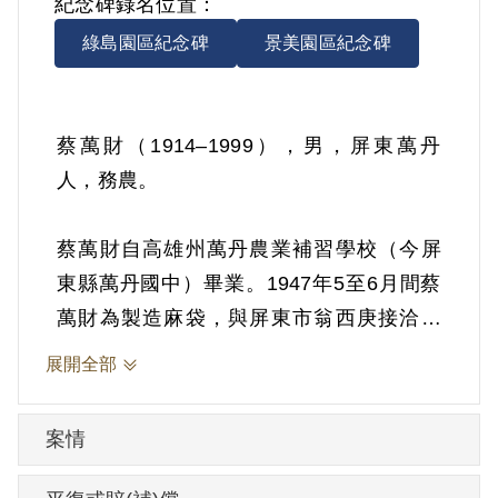
紀念碑錄名位置：
綠島園區紀念碑
景美園區紀念碑
蔡萬財（1914–1999），男，屏東萬丹
人，務農。
蔡萬財自高雄州萬丹農業補習學校（今屏
東縣萬丹國中）畢業。1947年5至6月間蔡
萬財為製造麻袋，與屏東市翁西庚接洽，
恰逢商人高田（許分之化名）亦在場，遂
展開全部
與高田相識。蔡萬財在竹田鄉鳳山厝段河
川地有耕地三公頃，大部份種香蕉，高田
案情
即到附近收購香蕉。蔡萬財的蕉園中有一
間草寮，附近農民中午都來此休息，高田