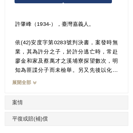
許肇峰（1934-），臺灣嘉義人。
依(42)安度字第0283號判決書，案發時無
業，其為許分之子，於許分逃亡時，常赴
廖金和家及蔡萬才之溪埔寮探望數次，明
知為匪諜分子而未檢舉。另又先後以化名
信向林金生恐嚇取財未遂，向陳承訓恐
展開全部
嚇，在約定地點取款時當場被捕。1951年7
月10日被羈押。1953年經臺灣省保安司令
案情
部以《戡亂時期檢肅匪諜條例》第9條「明
知為匪諜而不告密檢舉」判處有期徒刑2
平復或賠(補)償
年，《戡亂時期檢肅匪諜條例》第8條第1