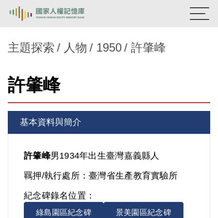
:::
國家人權記憶庫
主題探索
人物
1950
許肇峰
熱門關鍵字：
陳孟和
李舜治
鹿窟事件
安康接待室
許肇峰
新生訓導處
蛋殼畫
送物單
主題探索
基本資料與簡介
背景知識
關於我們
許肇峰
男
1934年出生
臺灣
嘉義縣人
羈押/執行處所：
臺灣省生產教育實驗所
意見信箱
紀念碑錄名位置：
綠島園區紀念碑
景美園區紀念碑