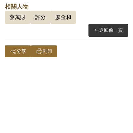
項第2款判處於刑之執行完畢或赦免後交付
相關人物
感化，其期間另以命令定之。1954年經臺
蔡萬財
許分
廖金和
北地方法院裁定，其犯叛亂罪處有期徒刑2
年，犯恐嚇罪處有期徒刑3月，應執行有期
返回前一頁
徒刑2年1月，該犯經常與其父許分聯絡會
晤，思想不正，發交感訓3年。1954年10月
分享
列印
19日發交感訓。1958年6月7日感訓開釋。
其於1999年10月向補償基金會提出申請，
2002年4月經第2屆第17次董監事會審核通
過予以補償。補償理由為原判決認定其明
知其父許分為匪而不告密檢舉，係以其經
常與其父聯絡會晤，不能加以推諉為據。
惟前開論證係屬推測之詞，原判決未詳予
其他相關佐證，故認本案非有實據。