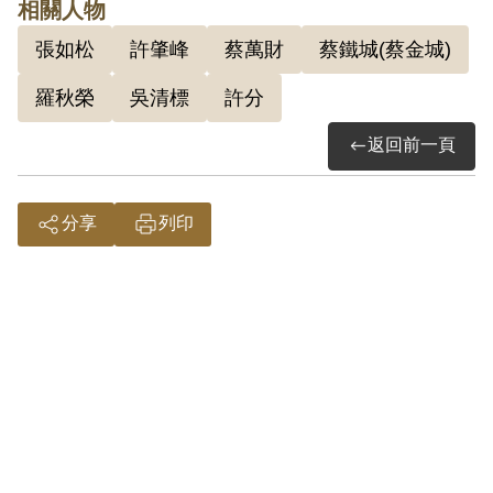
相關人物
張如松
許肇峰
蔡萬財
蔡鐵城(蔡金城)
羅秋榮
吳清標
許分
返回前一頁
分享
列印