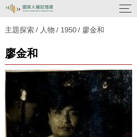
:::
國家人權記憶庫
主題探索
人物
1950
廖金和
熱門關鍵字：
陳孟和
李舜治
鹿窟事件
安康接待室
廖金和
新生訓導處
蛋殼畫
送物單
主題探索
背景知識
關於我們
意見信箱