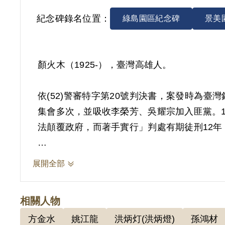
紀念碑錄名位置：
綠島園區紀念碑
景美
顏火木（1925-），臺灣高雄人。
依(52)警審特字第20號判決書，案發時為
集會多次，並吸收李榮芳、吳耀宗加入匪黨。19
法顛覆政府，而著手實行」判處有期徒刑12年
其於1999年4月向補償基金會提出申請，20
展開全部
府而著手實行，係以其在偵查中與同案被告互
芳等參加匪黨之事實，其於審理中均否認，且
相關人物
參加，亦難認其所為已達顛覆政府而著手實行
方金水
姚江龍
洪炳灯(洪炳燈)
孫鴻材
2019年5月經促轉會公告撤銷判決處分。