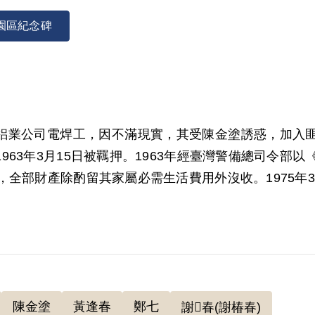
園區紀念碑
臺灣鋁業公司電焊工，因不滿現實，其受陳金塗誘惑，加
63年3月15日被羈押。1963年經臺灣警備總司令部
，全部財產除酌留其家屬必需生活費用外沒收。1975年3
00年12月經第2屆第1次臨時董事會審核通過予以補償
供相符，據以論科。惟其對於1946年間被陳金塗吸收加
原判決對該「臺灣民主自治同盟」之性質與目的未予查
階段，此外別無其他具體事證，故應認本案非有實據。
陳金塗
黃逢春
鄭七
謝𣞩春(謝椿春)