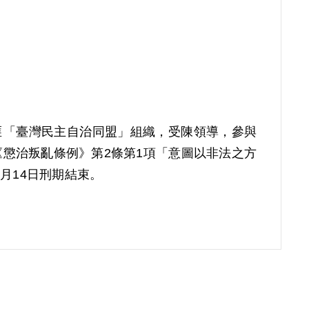
入匪「臺灣民主自治同盟」組織，受陳領導，參與
以《懲治叛亂條例》第2條第1項「意圖以非法之方
月14日刑期結束。
。補償理由為原判決認定其意圖以非法之方法顛覆政
入匪「臺灣民主自治同盟」組織，以及吸收李榮
證敘明。縱使其參加該組織後，復吸收李榮芳等