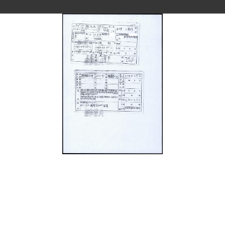
史料
Historical Materials