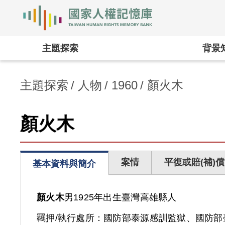
國家人權記憶庫
:::
主題探索
背景
主題探索
人物
1960
顏火木
顏火木
案情
平復或賠(補)償
基本資料與簡介
顏火木
男
1925年出生
臺灣
高雄縣人
羈押/執行處所：
國防部泰源感訓監獄、國防部