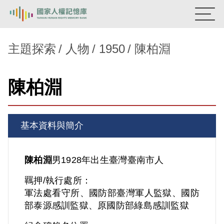
:::
國家人權記憶庫
主題探索
人物
1950
陳柏淵
熱門關鍵字：
陳孟和
李舜治
鹿窟事件
安康接待室
陳柏淵
新生訓導處
蛋殼畫
送物單
主題探索
基本資料與簡介
背景知識
關於我們
陳柏淵
男
1928年出生
臺灣
臺南市人
羈押/執行處所：
意見信箱
軍法處看守所、國防部臺灣軍人監獄、國防
部泰源感訓監獄、原國防部綠島感訓監獄