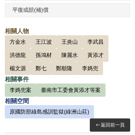
（今臺南市北區立人國民小學）同學會為
平復或賠(補)償
掩護，吸收同學王江波、陳水座、鄭順隆
等人加入組織，曾在鄭順隆家召開小組會
相關人物
議二次，會中由其講演政府腐敗、官吏貪
方金水
王江波
王炎山
李武昌
污、鼓動團結臺灣青年、改革政府，以及
討論如何發展組織等問題，研讀《唯物論
洪德龍
孫鴻材
陳麗水
黃添才
辯證法》等書。隨著成員漸增，李媽兜將
楊文源
鄭七
鄭順隆
李媽兜
他們劃分為兩組，分別是蔡來、王炎山、
相關事件
許棟樑一組；他與黃添才、郭柏源、陳麗
李媽兜案
臺南市工委會黃添才等案
水一組，由蔡來、黃添才分任組長。同年2
相關空間
月二二八事件爆發後，隨李媽兜、郭柏
源、黃添才、陳麗水，以及省立工學院學
原國防部綠島感訓監獄(綠洲山莊)
生四處散發傳單標語，並往麻豆鄉公所、
返回前一頁
臺南師範學校接收軍火未果。同年底企圖