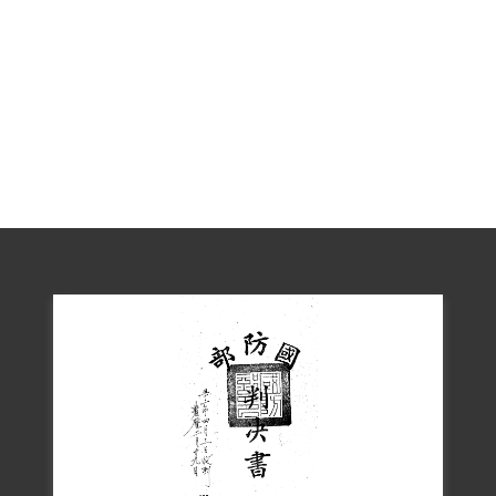
顛覆政府而著手實行」，判處無期徒刑，
褫奪公權終身。執行徒刑15年7月27日。
1999年陳柏淵向補償基金會申請補償，
2000年3月3日經第2屆第4次董事會通過，
予以補償。2019年5月30日，經促轉會公告
撤銷判決處分。