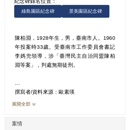
紀念碑錄名位置：
綠島園區紀念碑
景美園區紀念碑
陳柏淵，1928年生，男，臺南市人。1960
年投案時33歲。受臺南市工作委員會書記
李媽兜領導，涉「臺灣民主自治同盟陳柏
淵等案」，判處無期徒刑。
撰寫者/資料來源：歐素瑛
據官方資料記載，1946年底，經王炎山吸
展開全部
收加入臺灣民主自治同盟，受臺南市工委
會書記李媽兜領導，從事散發反動傳單等
案情
活動。1947年初，以臺南市寶國民學校