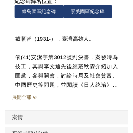
紀念碑錄名位置：
綠島園區紀念碑
景美園區紀念碑
戴順皆（1931-），臺灣高雄人。
依(41)安潔字第3012號判決書，案發時為
技工，其與李文通先後經戴秋霖介紹加入
匪黨，參與開會，討論時局及社會貧富、
中國歷史等問題，並閱讀《日人統治》等
書籍。1951年10月23日被羈押。1952年經
展開全部
臺灣省保安司令部以《懲治叛亂條例》第5
條「參加叛亂之組織」判處有期徒刑15
案情
年。1966年10月22日刑滿開釋。