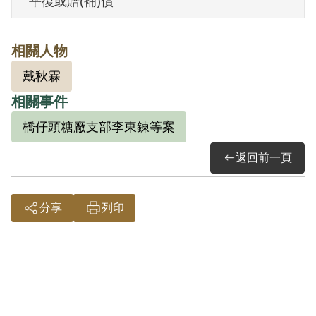
平復或賠(補)償
其於1999年6月向補償基金會提出申請，
2001年8月經第2屆第11次臨時董事會審核
相關人物
通過予以補償。補償理由為原判決認定其
戴秋霖
參加叛亂之組織，係以其之自白為唯一依
相關事件
據，此外別無其他具體佐證，故認本案非
有實據。
橋仔頭糖廠支部李東鍊等案
2018年12月經促轉會公告撤銷判決處分。
返回前一頁
分享
列印