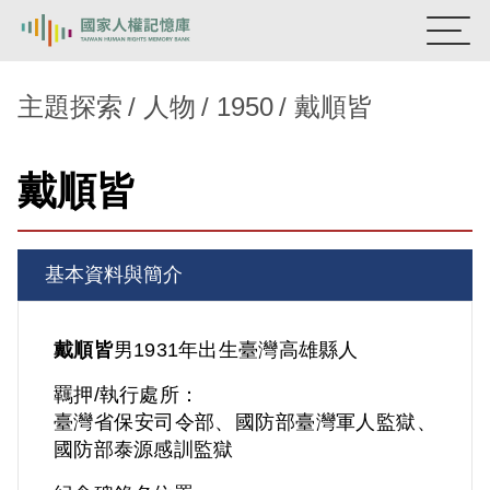
:::
國家人權記憶庫
主題探索
人物
1950
戴順皆
熱門關鍵字：
陳孟和
李舜治
鹿窟事件
安康接待室
戴順皆
新生訓導處
蛋殼畫
送物單
主題探索
基本資料與簡介
背景知識
關於我們
戴順皆
男
1931年出生
臺灣
高雄縣人
羈押/執行處所：
意見信箱
臺灣省保安司令部、國防部臺灣軍人監獄、
國防部泰源感訓監獄