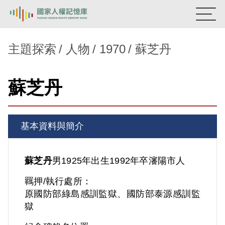
:::
國家人權記憶庫
主題探索
人物
1970
蘇芝丹
熱門關鍵字：
陳孟和
李舜治
鹿窟事件
安康接待室
蘇芝丹
新生訓導處
蛋殼畫
送物單
主題探索
基本資料與簡介
背景知識
關於我們
蘇芝丹
男
1925年出生
1992年卒
瀋陽市人
羈押/執行處所：
意見信箱
原國防部綠島感訓監獄、國防部泰源感訓監
獄