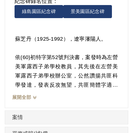
紀念碑錄名位置：
綠島園區紀念碑
景美園區紀念碑
蘇芝丹（1925-1992），遼寧瀋陽人。
依(60)初特字第52號判決書，案發時為左營
美軍露西子弟學校教員，其先後在左營美
軍露西子弟學校辦公室，公然讚揚共匪科
學發達，發表反攻無望，共匪簡體字適合
世界潮流等言論。1971年1月13日被羈押。
展開全部
1971年經臺灣警備總司令部以《懲治叛亂
條例》第7條「連續以演說為有利於叛徒之
案情
宣傳」判處有期徒刑7年。1975年經臺灣警
備總司令部裁定減處有期徒刑4年8月。