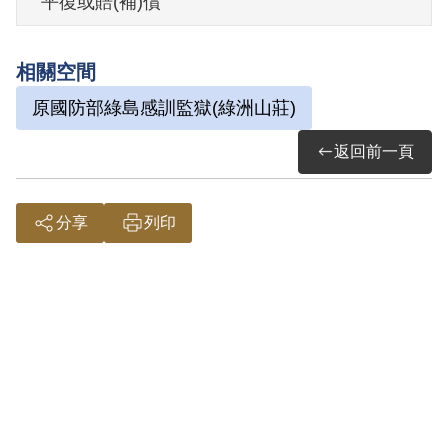
平復或賠(補)償
1975年9月12日刑滿開釋。
相關空間
其家屬於2009年5月向補償基金會提出申
原國防部綠島感訓監獄(綠洲山莊)
請，2009年10月經第6屆第9次董監事會審
核通過予以補償。其家屬於2010年5月再次
返回前一頁
提出申請，2011年1月經第7屆第2次董監事
會審核通過予以補償。補償理由為原判決
分享
列印
認定其以演說為有利於叛徒之宣傳，係以
其於1969年及1970年向孟儀方、王體鰲及
楊業生等發表「共產黨能製造飛彈、原子
彈、氫彈、了不起，我們在臺灣全靠別人
幫助，將來我們反攻大陸沒有希望」等言
論為據，屬言論思想層次問題，故認本案
非有實據。