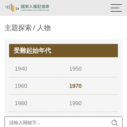
:::
國家人權記憶庫
主題探索
人物
熱門關鍵字：
陳孟和
李舜治
鹿窟事件
安康接待室
新生訓導處
蛋殼畫
送物單
受難起始年代
主題探索
1940
1950
背景知識
1960
1970
關於我們
意見信箱
1980
1990