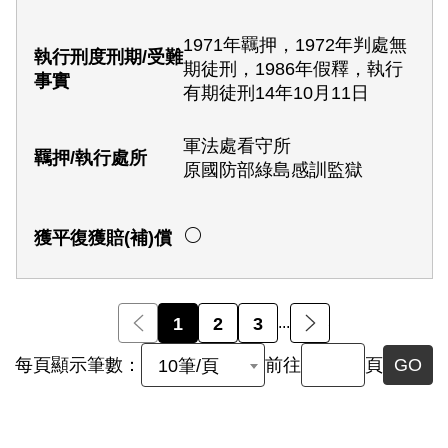
1971年羈押，1972年判處無
期徒刑，1986年假釋，執行
有期徒刑14年10月11日
軍法處看守所
原國防部綠島感訓監獄
前一頁
1
2
3
...
後一頁
每頁顯示筆數：
前往
頁
GO
10筆/頁