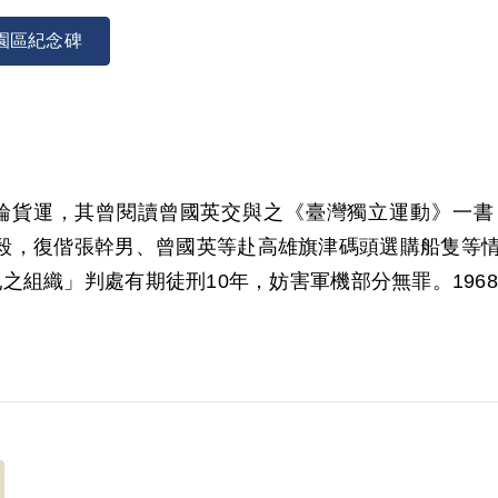
園區紀念碑
營三輪貨運，其曾閱讀曾國英交與之《臺灣獨立運動》一
，復偕張幹男、曾國英等赴高雄旗津碼頭選購船隻等情。19
組織」判處有期徒刑10年，妨害軍機部分無罪。1968
001年5月經第2屆第8次臨時董事會審核通過予以補償。
償。補償理由為原判決認定其參加叛亂組織，係以其在海
，且原判決就「臺灣民主獨立軍幻影兵團」組織成立之