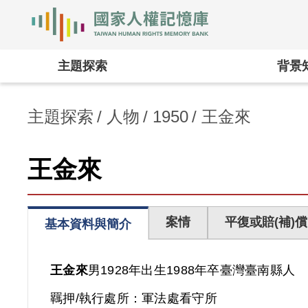
國家人權記憶庫
:::
主題探索
背景
主題探索
人物
1950
王金來
王金來
案情
平復或賠(補)償
基本資料與簡介
王金來
男
1928年出生
1988年卒
臺灣
臺南縣人
羈押/執行處所：
軍法處看守所