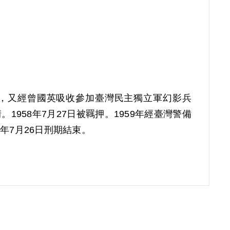
書，又經曾國英吸收參加臺灣民主獨立軍幻影兵
58年7月27日被羈押。1959年經臺灣警備
年7月26日刑期結束。
其家屬於2001年7月再次提出申請，2002年2
軍艦隊指揮部之自白，以及他案被告曾國英在海
目的與性質均未予詳查，此外別無其他佐證，故