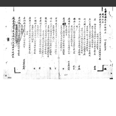
史料
Historical Materials