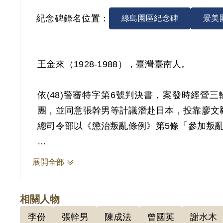
紀念碑錄名位置：
綠島園區紀念碑
景美
王金來（1928-1988），臺灣臺南人。
依(48)警審特字第6號判決書，案發時經
團，並同意張幹男等計議潛赴日本，投靠廖文毅
總司令部以《懲治叛亂條例》第5條「參加叛亂之
其家屬於1999年6月向補償基金會提出申請，2
展開全部
月經第2屆第15次董監事會審核通過予以補
軍總部偵訊時之供稱為據。惟其於偵審中否認
相關人物
認本案非有實據。
李份
張幹男
陳成法
曾國英
謝水木
2019年2月經促轉會公告撤銷判決處分。