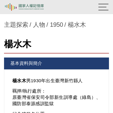
:::
國家人權記憶庫
主題探索
人物
1950
楊水木
熱門關鍵字：
陳孟和
李舜治
鹿窟事件
安康接待室
楊水木
新生訓導處
蛋殼畫
送物單
主題探索
基本資料與簡介
背景知識
關於我們
楊水木
男
1930年出生
臺灣
新竹縣人
羈押/執行處所：
意見信箱
原臺灣省保安司令部新生訓導處（綠島）、
國防部泰源感訓監獄