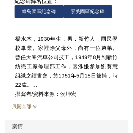
紀念碑錄名位置：
綠島園區紀念碑
景美園區紀念碑
楊水木，1930年生，男，新竹人，國民學
校畢業。家裡除父母外，尚有一位弟弟。
曾任大峯汽車公司技工，1949年8月到新竹
紡織工廠修理部工作，因涉嫌參加劉賽慧
組織之讀書會，於1951年5月15日被捕，時
22歲。
1952年1月15日，楊水木被臺灣省保安司令
撰寫者/資料來源：侯坤宏
部起訴，依（40）安澄字第0169號〈臺灣
展開全部
省保安司令部軍事檢察官起訴書〉，王如
梁、朱煒煌、鍾色、余榮清是同案被告，
案情
官方認定楊水木、朱煒煌、鍾色受劉賽慧