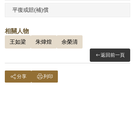
之煽惑，在王如梁加入組織之前，即經劉
平復或賠(補)償
介紹參加叛亂組織，有寫自傳，參加集會
研讀反動書籍，惟未分派工作。1952年5月
相關人物
16日，依臺灣省保安司令部（41）安潔字
王如梁
朱煒煌
余榮清
第0788號判決書，楊水木處有期徒刑15
年、褫奪公權10年。
返回前一頁
楊水木是在1951年5月15日被羈押，1966
年5月14日被開釋，執行監所是國防部泰源
分享
列印
感訓監獄。楊水木回憶說，他在1949年進
臺灣工礦公司工作，因是新進員工，作業
不熟，常向維修班長劉賽慧請教，完全是
工作上的接觸，並無勾結叛亂情事。1951
年5月15日他被捕，先被押送至新竹少年監
獄，6月9日送保安處，9月23日送軍法處，