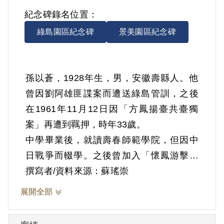
紀念碑錄名位置：
綠島園區紀念碑
景美園區紀念碑
孫以蒼，1928年生，男，安徽壽縣人。他
曾因劉阿雄匪諜案而遭送綠島管訓，之後
在1961年11月12日因「方鳳揚臺共臺獨
案」再遭到羈押，時年33歲。
中學畢業後，就讀壽春師範學院，但因中
日戰爭而輟學。之後曾加入「懷鳳游擊清
鄉大隊」，戰後轉入淮南礦務局服務，國
撰寫者/資料來源：蘇瑤崇
共內戰時因劉伯誠投共，而避難至上海，
展開全部
後來遇到友人王君在陸軍第卅一軍二Ｏ五
師擔任連長，因而一同來臺，經其介紹加