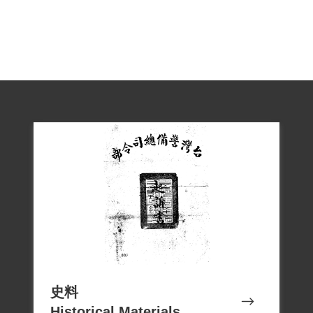
為，也無相關意圖。但遭審判長梅綬蓀，
審判官張忠傑、周子方之復判法庭以
（52）覆普（浚）字第137號駁回。
在遭扣押2年又18日後，是應於1973年11
月11日執行期滿，原已找好保人準備出
獄，但考核表紀錄「於1972年7月23日升旗
時不立正，並說等換上五星旗，大家再立
正」等原因，以「言行偏激、思想未見改
善」為由，在（62）傳忠字第2916號令
下，移送綠島警備總部繼續管訓，直至
1977年3月14日才獲釋。
孫以蒼兩案加起來總共入獄19年8個月餘，
因入監時間過長，一度受到美國國會「民
史料
權及憲法權利小組」的關切，批判當局對
Historical Materials