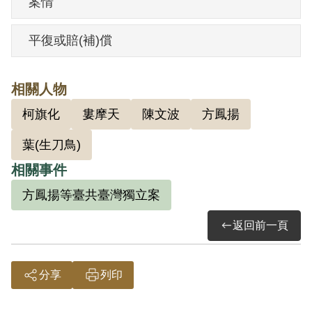
案情
入陸軍訓練部服務，後調第四軍訓練班，
職級為（准尉）委四司書。但在1950年9月
平復或賠(補)償
時，因「劉阿雄匪諜案」被捕，遭以「閱
讀反動書刊，發表反動言論，不滿政府，
相關人物
涉有與匪黨分子關係」等理由，於1952年3
柯旗化
婁摩天
陳文波
方鳳揚
月7日移送綠島管訓一年，直至1955年2月
28日始獲釋。
葉(生刀鳥)
出獄後，曾為柑林國民學校教員，住該校
相關事件
宿舍，另有住址為臺北縣永和鎮成功里。
方鳳揚等臺共臺灣獨立案
與柯旗化、方鳳揚、余傑超、陳文波等
返回前一頁
人，仍一直受到當局管考監控。1961年，
當局調查「方鳳揚臺共臺獨案」時，即以
孫以蒼涉及該案為由，將其逮捕。11月12
分享
列印
日將其羈押，1962年1月23日送案。當局指