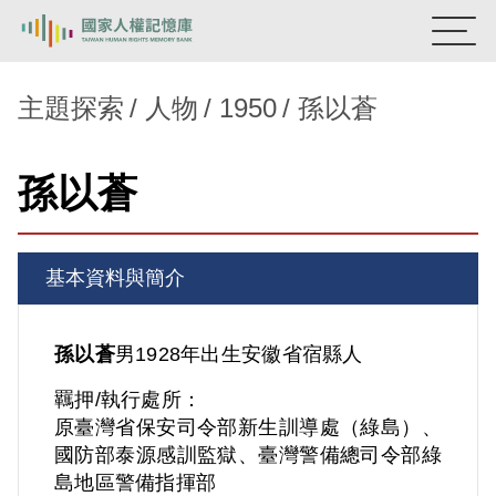
:::
國家人權記憶庫
主題探索
人物
1950
孫以蒼
熱門關鍵字：
陳孟和
李舜治
鹿窟事件
安康接待室
孫以蒼
新生訓導處
蛋殼畫
送物單
主題探索
基本資料與簡介
背景知識
關於我們
孫以蒼
男
1928年出生
安徽省
宿縣人
羈押/執行處所：
意見信箱
原臺灣省保安司令部新生訓導處（綠島）、
國防部泰源感訓監獄、臺灣警備總司令部綠
島地區警備指揮部