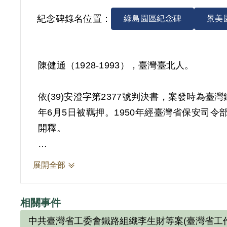
紀念碑錄名位置：
綠島園區紀念碑
景美
陳健通（1928-1993），臺灣臺北人。
依(39)安澄字第2377號判決書，案發時為
年6月5日被羈押。1950年經臺灣省保安司令
開釋。
其家屬於2002年2月向補償基金會提出申請
展開全部
其於偵查中之自白及共同被告林向榮之供述為
2018年10月經促轉會公告撤銷判決處分。
相關事件
中共臺灣省工委會鐵路組織李生財等案(臺灣省工