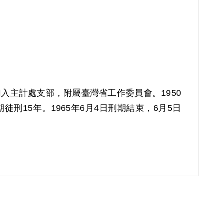
加入主計處支部，附屬臺灣省工作委員會。1950
刑15年。1965年6月4日刑期結束，6月5日
償。補償理由為原判決認定其參加叛亂組織，係以
其他具體之佐證，故認本案非有實據。