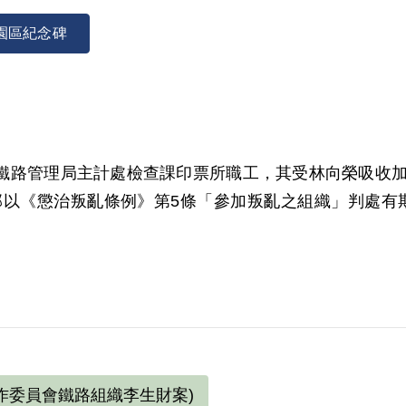
園區紀念碑
臺灣鐵路管理局主計處檢查課印票所職工，其受林向榮吸收
部以《懲治叛亂條例》第5條「參加叛亂之組織」判處有期徒
，2003年6月經第3屆第5次臨時董事會審核通過予以補
據。惟其於審理中否認，原判決未予詳查敘明，此外無
作委員會鐵路組織李生財案)