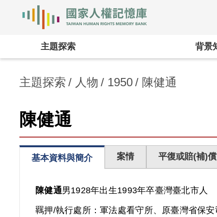
國家人權記憶庫
:::
主題探索
背景
主題探索
人物
1950
陳健通
陳健通
案情
平復或賠(補)償
基本資料與簡介
陳健通
男
1928年出生
1993年卒
臺灣
臺北市人
羈押/執行處所：
軍法處看守所、原臺灣省保安