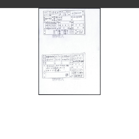
史料
Historical Materials