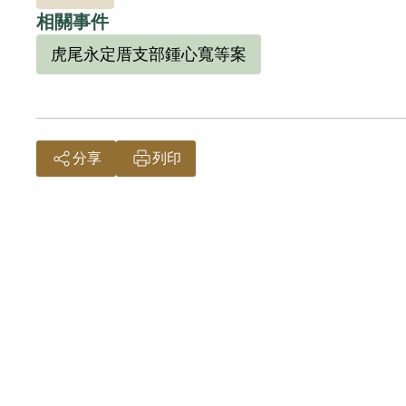
相關事件
虎尾永定厝支部鍾心寬等案
分享
列印