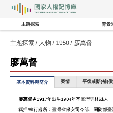
國家人權記憶庫
:::
主題探索
背景
主題探索
人物
1950
廖萬督
廖萬督
案情
平復或賠(補)償
基本資料與簡介
廖萬督
男
1917年出生
1984年卒
臺灣
雲林縣人
羈押/執行處所：
臺灣省保安司令部、國防部臺