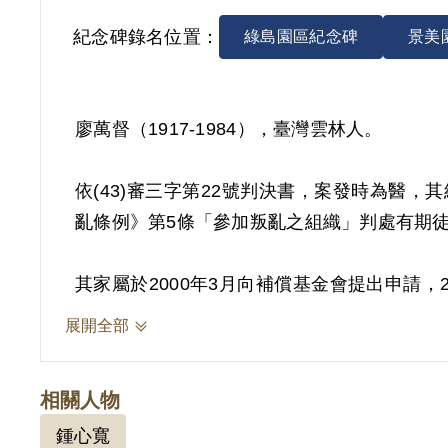
紀念碑錄名位置：
綠島園區紀念碑
景美
廖萬督（1917-1984），臺灣雲林人。
依(43)審三字第22號判決書，案發時為醫，
亂條例》第5條「參加叛亂之組織」判處有期徒刑
其家屬於2000年3月向補償基金會提出申請
其之自白為依據。惟原判決對組織之性質未予
展開全部
2019年2月經促轉會公告撤銷判決處分。
相關人物
鍾心寬