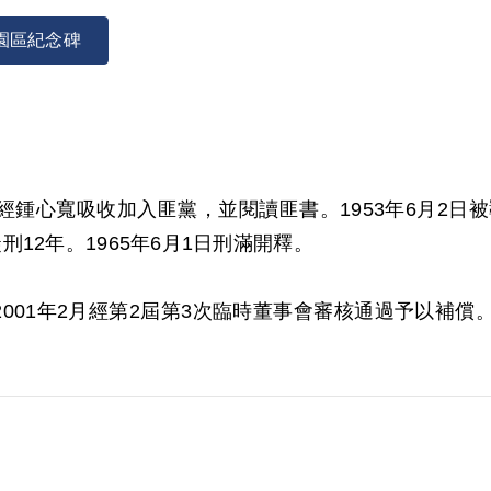
園區紀念碑
其經鍾心寬吸收加入匪黨，並閱讀匪書。1953年6月2日
12年。1965年6月1日刑滿開釋。
，2001年2月經第2屆第3次臨時董事會審核通過予以補
查證，亦無其他佐證證明其為叛亂組織，故認本案非有