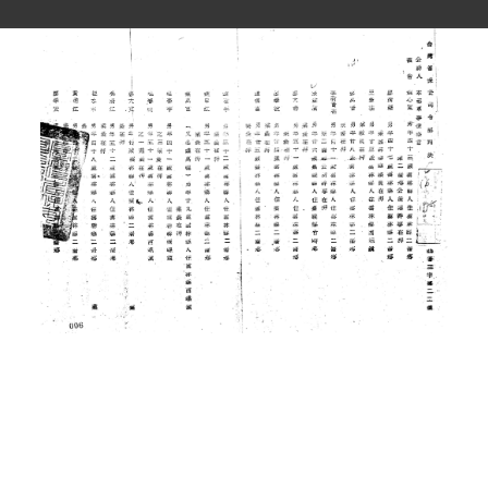
史料
Historical Materials