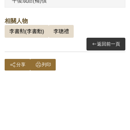
平復或賠(補)償
其於1999年5月向補償基金會提出申請，
2001年1月經第2屆第2次臨時董事會審核通
相關人物
過予以補償。補償理由為原判決認定其為
李書勲(李書勳)
李聰禮
匪徒李上甲聯絡李書勳、李聰禮等人及供
給新臺幣90元事實，係依其之自白及另案
返回前一頁
匪徒汪枝之供認為據。惟其於審理時否認
知悉李上甲之匪諜身分，原判決未再另行
分享
列印
調查其他具體之有力證據，又其縱有為上
開行為，亦難認其達到意圖以非法之方法
顛覆政府而著手實行之階段，故認本案非
有實據。
2018年12月經促轉會公告撤銷判決處分。