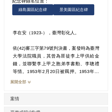
紀念碑錄名位置：
綠島園區紀念碑
景美園區紀念碑
李在安（1923-），臺灣彰化人。
依(42)審三字第79號判決書，案發時為臺灣
大學法院職員，其曾為匪徒李上甲供給金
錢，並聯繫李上甲之胞弟李書勳、李聰禮
等情。1953年2月20日被羈押。1953年經
臺灣省保安司令部以《懲治叛亂條例》第2
展開全部
條第1項「意圖以非法之方法顛覆政府而著
手實行」判處有期徒刑15年。1968年2月
案情
19日刑期結束，2月20日開釋。