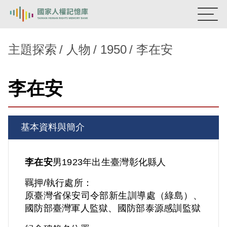
:::
國家人權記憶庫
主題探索
人物
1950
李在安
熱門關鍵字：
陳孟和
李舜治
鹿窟事件
安康接待室
李在安
新生訓導處
蛋殼畫
送物單
主題探索
基本資料與簡介
背景知識
關於我們
李在安
男
1923年出生
臺灣
彰化縣人
羈押/執行處所：
意見信箱
原臺灣省保安司令部新生訓導處（綠島）、
國防部臺灣軍人監獄、國防部泰源感訓監獄