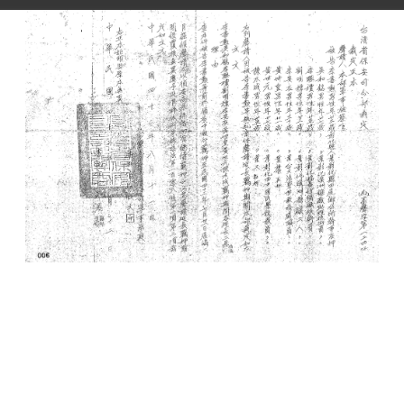
史料
Historical Materials