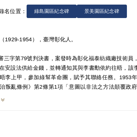
錄名位置：
綠島園區紀念碑
景美園區紀念碑
（1929-1954），臺灣彰化人。
2)審三字第79號判決書，案發時為彰化福泰紡織廠技術
在安設法供給金錢，並轉通知其與李書勳依約往晤，該
晤李上甲，參加綠幫革命團，賦予其聯絡任務。1953年
治叛亂條例》第2條第1項「意圖以非法之方法顛覆政
生活費用外沒收之。1954年4月12日執行死刑。
於2000年9月向補償基金會提出申請，2002年5月經
原判決認定其意圖以非法之方法顛覆政府而著手實行，
供述為據。惟其在審理中否認有參加組織情事，原判決