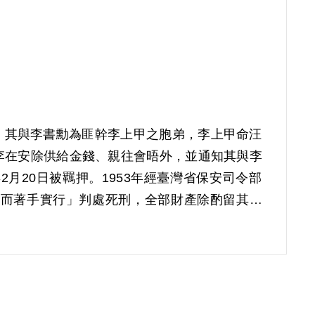
員，其與李書勳為匪幹李上甲之胞弟，李上甲命汪
李在安除供給金錢、親往會晤外，並通知其與李
2月20日被羈押。1953年經臺灣省保安司令部
府而著手實行」判處死刑，全部財產除酌留其家
第2屆第20次臨時董事會審核通過予以補償。補償
係以其在保密局之自白及自首分子汪枝、李上甲
未詳予查證敘明，且其縱有參加組織、供給金錢