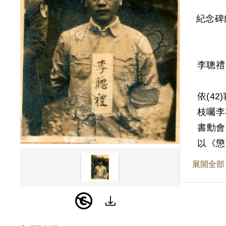
紀念碑
李聰禮
依(4
枝囑李
書勳會
以《懲
屬必需
展開全部
其家屬
理由為
等人之