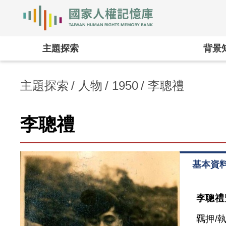
國家人權記憶庫
:::
主題探索
背景
主題探索
人物
1950
李聰禮
李聰禮
基本資
李聰禮
羈押/