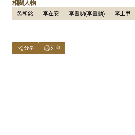
相關人物
及代為
吳和銘
李在安
李書勲(李書勳)
李上甲
201
分享
列印