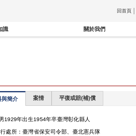
回首頁
:::
知識
關於我們
案情
平復或賠(補)償
料與簡介
男
1929年出生
1954年卒
臺灣
彰化縣人
執行處所：
臺灣省保安司令部、臺北憲兵隊