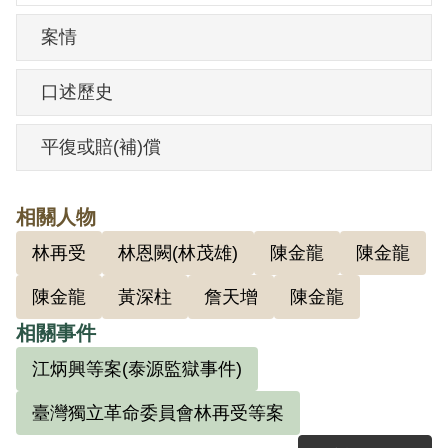
看守兵，並不涉及審問或是管犯人的工
案情
作，當時已知道該地方關的都是政治犯，
但跟政治犯並沒有接觸，在此工作9年。後
口述歷史
因岳父關係，認識陳金龍。1960年與陳金
龍、黃埔軍校第二十二期同學黃深柱與林
平復或賠(補)償
再受，以及軍校同學多人等組織「臺灣獨
立革命委員會」，計劃行刺蔣介石並同時
相關人物
起義臺灣獨立，但行動被林再受之堂兄林
林再受
林恩闕(林茂雄)
陳金龍
陳金龍
茂雄告密而洩漏，是以還未行動就被捕，
陳金龍
黃深柱
詹天增
陳金龍
同年12月5日臺灣警備總司令部（49）警審
特字第24號判決書以「預備以非法之方法
相關事件
顛覆政府」判處被判10年，褫奪公權5年。
江炳興等案(泰源監獄事件)
臺灣獨立革命委員會林再受等案
出獄後任職雜誌編輯工作直到退休。他出