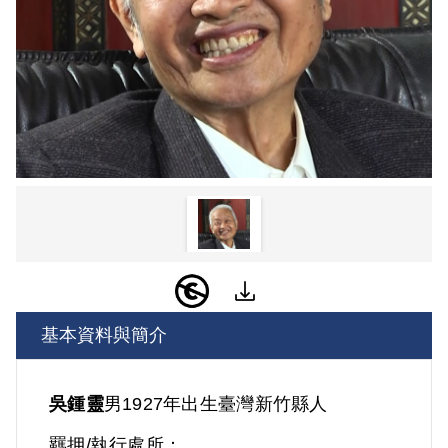
基本資料與簡介
吳鍾靈
男
1927年出生
臺灣
新竹縣人
羈押/執行處所：