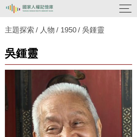
:::
國家人權記憶庫
主題探索
人物
1950
吳鍾靈
熱門關鍵字：
陳孟和
李舜治
鹿窟事件
安康接待室
吳鍾靈
新生訓導處
蛋殼畫
送物單
主題探索
背景知識
關於我們
意見信箱