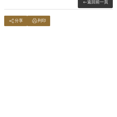
獄後主動照顧因泰源監獄事件被槍斃獄友
返回前一頁
詹天增之寡母，反映出政治受難者間生死
之感人情誼。之後曾任「臺灣政治受難者
分享
列印
聯誼總會」第四屆總會會長。民進黨成立
後，分別在1987年、1988年當過中央黨部
評議委員會常務委員第一屆跟第二屆委
員。他黃埔軍校同期同學蔡再傳之妹，在
二二八事件中被國民黨軍連長看上，威脅
其父「名字在二二八造反名單中」而要求
強娶，不得已之下被強迫接受婚姻。後來
軍隊移防而不知所在，聽說臺籍軍眷常被
賣到上海煙花巷，是以他與蔡再傳曾在上
海尋找妹妹下落，但並無所獲。
吳鍾靈於1999年4月28日向補償基金會提出