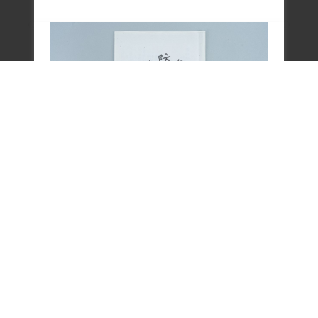
文物
Cultural Relics