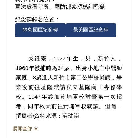
軍法處看守所、國防部泰源感訓監獄
紀念碑錄名位置：
綠島園區紀念碑
景美園區紀念碑
吳鍾靈，1927年生，男，新竹人，
1960年被捕時為34歲。出身小地主中醫師
家庭。8歲進入新竹市第二公學校就讀，畢
業後前往基隆就讀私立基隆商工專修學
校。1947年參加黃埔軍校對臺第一次招
考，同年秋天前往黃埔軍校就讀。但隨著
戰事緊急，黃埔軍校第二十二期生提前畢
撰寫者/資料來源：蘇瑤崇
業。1949年初回臺後，同年秋天被分發位
展開全部
於東本願寺之保安司令部，負責訓練管理