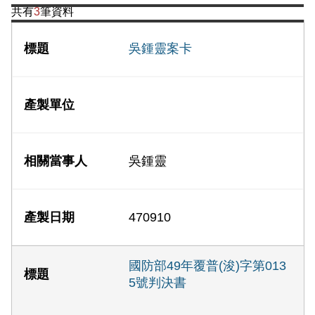
共有
3
筆資料
吳鍾靈案卡
吳鍾靈
470910
國防部49年覆普(浚)字第013
5號判決書