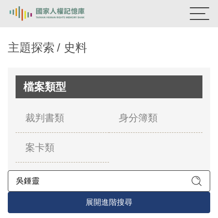
:::
國家人權記憶庫
主題探索
史料
熱門關鍵字：
陳孟和
李舜治
鹿窟事件
安康接待室
新生訓導處
蛋殼畫
送物單
檔案類型
主題探索
裁判書類
身分簿類
背景知識
案卡類
關於我們
意見信箱
展開進階搜尋