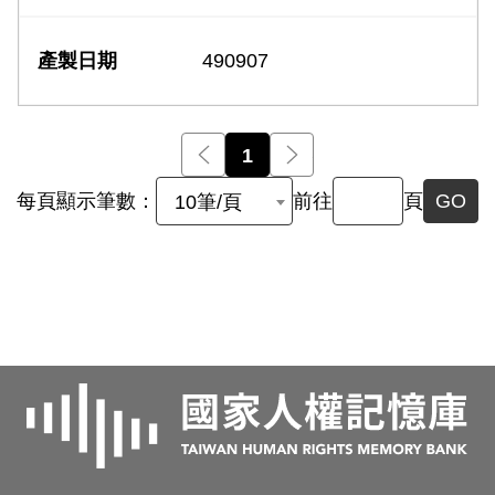
490907
前一頁
1
後一頁
每頁顯示筆數：
前往
頁
GO
10筆/頁