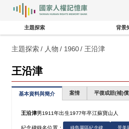
國家人權記憶庫
:::
主題探索
背景
主題探索
人物
1960
王沿津
王沿津
案情
平復或賠(補)償
基本資料與簡介
王沿津
男
1911年出生
1977年卒
江蘇
寶山人
紀念碑錄名位置：
綠島園區紀念碑
景美