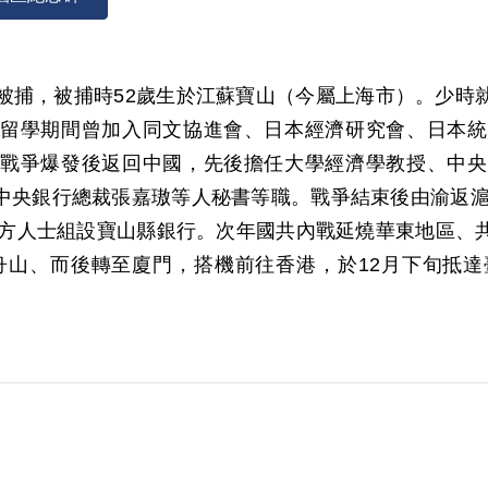
961年被捕，被捕時52歲生於江蘇寶山（今屬上海市）。
留學期間曾加入同文協進會、日本經濟研究會、日本統
戰爭爆發後返回中國，先後擔任大學經濟學教授、中央
中央銀行總裁張嘉璈等人秘書等職。戰爭結束後由渝返滬，
集地方人士組設寶山縣銀行。次年國共內戰延燒華東地區、
至舟山、而後轉至廈門，搭機前往香港，於12月下旬抵
人等職。由於在日留學工作多年、熟悉日本事務，195
外，王沿津曾經數度和雷震討論經濟問題，也以其經濟
日辦案人員根據密告檢舉逮捕王沿津，並經酷刑取供之後，指
962年12月4日警備總部（51）審特字第77號判決
係出於勸誘脅迫，不僅提出不在場證明、也要求傳訊證