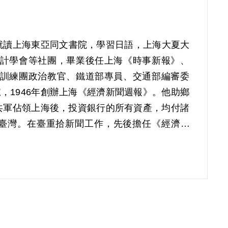
少時就讀上海東亞同文書院，學習日語，上海大夏大
計學會等社團，畢業後任上海《時事新報》、
訓練團政治教官、鐵道部專員、交通部編審委
1946年創辦上海《經濟新聞週報》。他助鄉
共軍佔領上海後，投資銀行的所有資產，均付諸
達臺灣。在臺重拾新聞工作，先後擔任《經濟時
1年曾隨何應欽訪問日本。1953年擔任中日文
專長為《自由中國》撰寫社論。
控「於1949年7月上海淪陷後曾赴北平面見周
書以「參與叛亂組織」罪名判處有期徒刑10年，褫
人，更要求與檢舉人對質。但覆判法庭均置之不