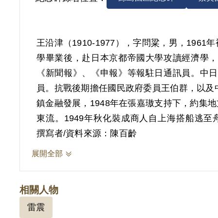
王沿津（1910-1977），字問粱，男，1
學畢業後，赴日本京都帝國大學攻讀經濟學，
《新聞報》、《申報》等報駐日通訊員。中日
員。抗戰後期擔任國民政府委員王伯群，以及
鎮金融發展，1948年在張嘉璈支持下，約
東流。1949年秋化裝成商人自上海搭船逃
報》主筆，以及日本《東京新聞》臺北支局負責
撰寫者/資料來源：陳百齡
化經濟協會委員，提供政府日本事務諮詢。此
展開全部
涉及案件為「王沿津案」。1961年9月12
相關人物
恩來、俾以人民銀行顧問，並前往東北訪問」。1
雷震
奪公權5年。雖然上訴時極力抗辯，指陳自白