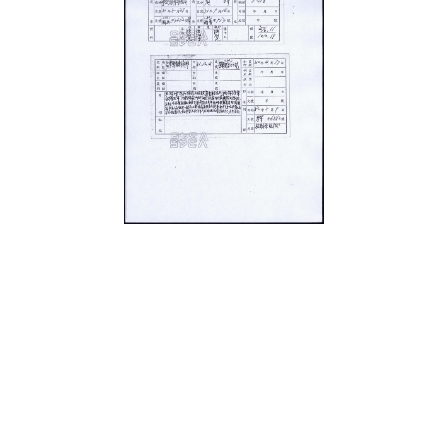
史料
Historical Materials