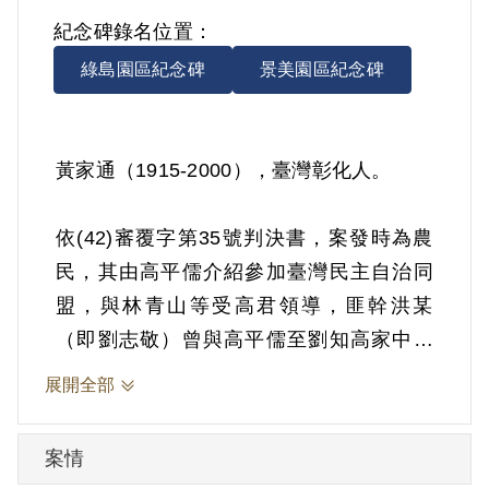
紀念碑錄名位置：
綠島園區紀念碑
景美園區紀念碑
黃家通（1915-2000），臺灣彰化人。
依(42)審覆字第35號判決書，案發時為農
民，其由高平儒介紹參加臺灣民主自治同
盟，與林青山等受高君領導，匪幹洪某
（即劉志敬）曾與高平儒至劉知高家中，
曾召集其與林青山等開會討論「三七五」
展開全部
減租及反對富農地主問題，其參加叛亂集
會一次後，旋因逃避政府拘捕，與匪聯絡
案情
中斷。1951年7月8日被羈押。1953年經臺