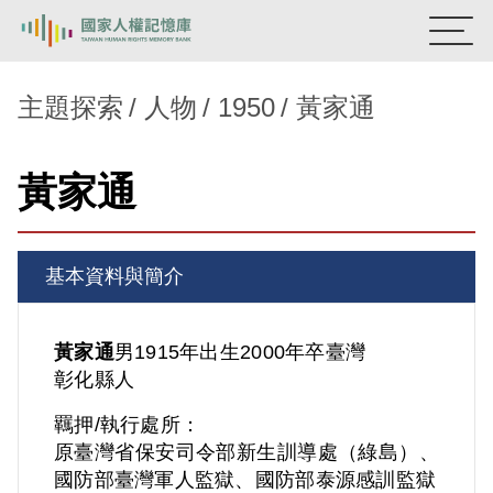
:::
國家人權記憶庫
主題探索
人物
1950
黃家通
熱門關鍵字：
陳孟和
李舜治
鹿窟事件
安康接待室
黃家通
新生訓導處
蛋殼畫
送物單
主題探索
基本資料與簡介
背景知識
關於我們
黃家通
男
1915年出生
2000年卒
臺灣
彰化縣人
意見信箱
羈押/執行處所：
原臺灣省保安司令部新生訓導處（綠島）、
國防部臺灣軍人監獄、國防部泰源感訓監獄