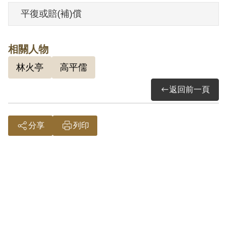
灣省保安司令部以《懲治叛亂條例》第5條
平復或賠(補)償
「參加叛亂之組織」判處有期徒刑12年。
1963年7月7日刑滿開釋。
相關人物
林火亭
高平儒
其於1999年4月向補償基金會提出申請，
2000年12月經第1屆第23次董事會審核通
返回前一頁
過予以補償。補償理由為原判決認定其參
加叛亂組織之依據，僅有其偵查時之供
分享
列印
認，惟審理中其否認，而原判決未詳予查
證，亦別無其他具體佐證資料，故認非有
實據。
2018年12月經促轉會公告撤銷判決處分。