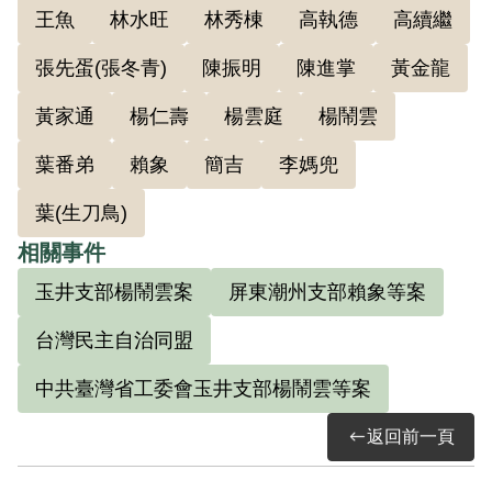
王魚
林水旺
林秀棟
高執德
高續繼
年1月中，高平儒介紹黃家通參加臺灣民主
自治同盟，與林青山、王天強、高其從同
張先蛋(張冬青)
陳振明
陳進掌
黃金龍
一小組，受高平儒之領導，煽動農民反抗
黃家通
楊仁壽
楊雲庭
楊鬧雲
政府三七五減租，因此遭到通緝，於同年2
月底開始逃亡，先後逃至潮州、高雄水底
葉番弟
賴象
簡吉
李媽兜
寮、桶頭腳、玉井坑內等地，時間達一年
葉(生刀鳥)
半之久。1949年4月由簡吉轉介與臺南「老
相關事件
李」（按：李媽兜之化名）認識，且由簡
玉井支部楊鬧雲案
屏東潮州支部賴象等案
吉介紹加入共產黨。4月底，「老劉」
（按：賴象之化名）先帶他住在潮州的朋
台灣民主自治同盟
友王魚家裡，在此住了二、三天就遇到戶
中共臺灣省工委會玉井支部楊鬧雲等案
口檢查。5月初，「老劉」再帶他到高雄水
底寮葉番地（即葉番弟）家，約住一週。
返回前一頁
之後，「老鄭」帶他到桶頭腳黃本士家，