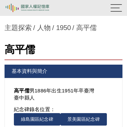
:::
國家人權記憶庫
主題探索
人物
1950
高平儒
熱門關鍵字：
陳孟和
李舜治
鹿窟事件
安康接待室
高平儒
新生訓導處
蛋殼畫
送物單
主題探索
基本資料與簡介
背景知識
關於我們
高平儒
男
1886年出生
1951年卒
臺灣
臺中縣人
意見信箱
紀念碑錄名位置：
綠島園區紀念碑
景美園區紀念碑