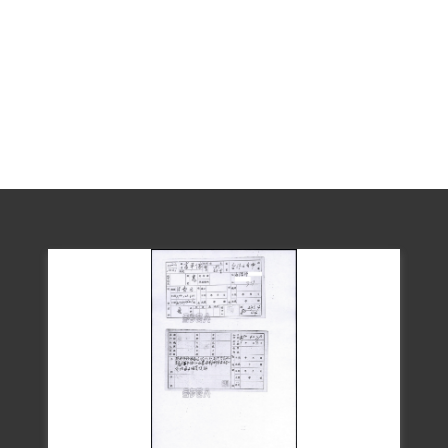
旺匿住開元寺一晚。
1950年4月19日高平儒被捕，被列為中共臺
灣省工作委員會「臺南農運小組」與賴
象、楊鬧雲、林水旺、林秀棟同案。1951
年3月7日，在國防部保密局監所因病身
故。對於為何被捕及死亡原因，其家屬在
申請補償之陳述書中指出，「其為何惹來
殺身之禍，係於國府遷臺實施三七五減
租，嘉惠佃農，其後之耕者有其田，大地
主驚恐權益受損，欲收回耕地，高平儒站
在佃農這邊，爭生計公道，教導佃農占耕
農地，得罪大地主，時係二二八事件後，
國府風聲鶴唳，清鄉進行之中，大地主財
大氣粗，勾結情治單位陷害高平儒，在永