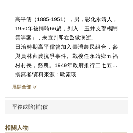
高平儒（1885-1951），男，彰化永靖人，
1950年被捕時66歲，列入「玉井支部楊鬧
雲等案」，未宣判即在監獄病逝。
日治時期高平儒曾加入臺灣農民組合，參
與員林蔗農抗爭事件。戰後任永靖鄉五福
村村長，務農。1949年政府推行三七五減
租時，其實施方法是將宣傳單發交各縣市
撰寫者/資料來源：歐素瑛
政府，由縣市政府發給鄉公所，再轉交給
展開全部
各村長，最後由村長發送給民眾，但此舉
引起地主不滿，高平儒因此被密告推動農
平復或賠(補)償
民運動。
根據官方檔案，1948年底，王天強曾介紹
相關人物
高平儒參加共黨，但當時他未答應。1949