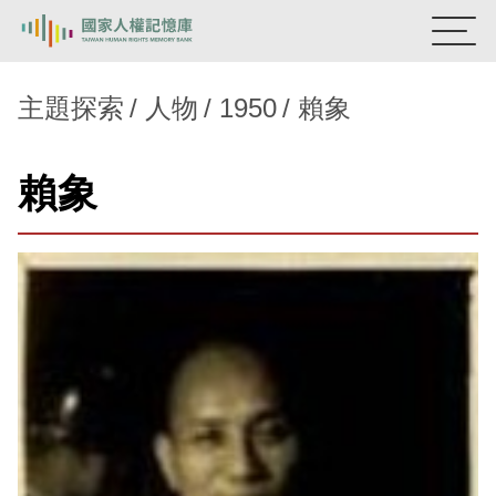
:::
國家人權記憶庫
主題探索
人物
1950
賴象
熱門關鍵字：
陳孟和
李舜治
鹿窟事件
安康接待室
賴象
新生訓導處
蛋殼畫
送物單
主題探索
背景知識
關於我們
意見信箱