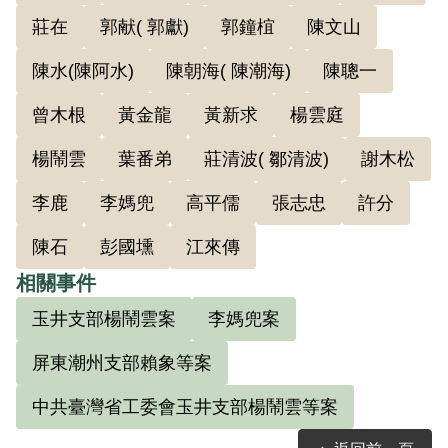
莊在
郭献( 郭獻)
郭鐘椬
陳文山
人辜金龍代找到張志忠，遂隨張潛逃臺南
烏山頂山區隱蔽，同年9月並在此隱蔽基
陳水(陳阿水)
陳朝海( 陳潮海)
陳聰一
地，由張志忠介紹加入共產黨，11-12月間
曾木根
黃金龍
黃新求
楊雲庭
宣誓成為正式黨員。一直在臺南山區隱蔽
到1948年2月，因身染瘧疾返回嘉義。幾個
楊鬧雲
葉番弟
莊清波( 鄒清波)
謝木松
月後，再返臺南山區後堀隱蔽基地，住草
李鹿
李媽兜
高平儒
張志忠
許分
寮，種地瓜、種菜。
陳石
彭國壎
江來傳
在臺南山區隱蔽時，初受陳文山（化名陳
相關事件
石頭）、後受李媽兜（化名老李）領導，
玉井支部楊鬧雲案
李媽兜案
並使用貼其照片的偽造陳錦昌國民身分
屏東潮州支部賴象等案
證。當時藏匿隱蔽基地的，還有陳文山、
盧老得（化名萬壽）、李凱南（化名李
中共臺灣省工委會玉井支部楊鬧雲等案
旺）、李祿（即李鹿）、陳水堂等人。