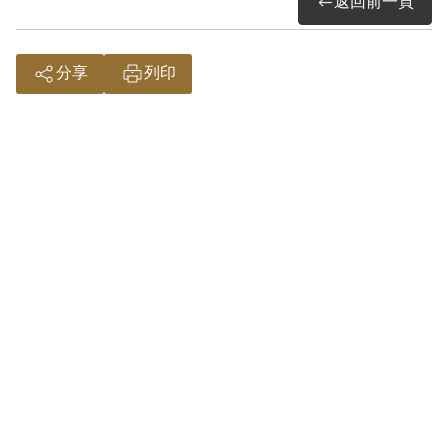
返回前一頁
1949年4-5月間，李媽兜帶賴象（化名「老
分享
列印
劉」、「劉的」）到潮州，居住江來傳
家，並認識前來江家的張先蛋，再經張先
蛋認識張景輝。7月，經張先蛋、張景輝認
識陳朝海。9月，遷住新營李明珠家。12
月，奉令轉入臺南玉井楊鬧雲處隱蔽。期
間主要是依據李媽兜指示，各處躲藏，也
曾與玉井支部、二重溪支部聯絡，但因不
得李媽兜信任，故未交付他組織發展工
作。
1950年4月20日晚上九時左右，賴象、高平
儒、李武昌、林秀棟、林水旺等5人，自玉
井鄉沙田村坑內楊鬧雲家附近草寮遷移他