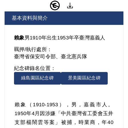
基本資料與簡介
賴象
男
1910年出生
1953年卒
臺灣
嘉義人
羈押/執行處所：
臺灣省保安司令部、臺北憲兵隊
紀念碑錄名位置：
綠島園區紀念碑
景美園區紀念碑
賴象（1910-1953），男，嘉義市人。
1950年4月因涉嫌「中共臺灣省工委會玉井
支部楊鬧雲等案」被捕，時業商，年40