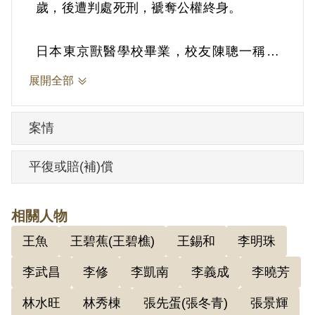
歲，後遭判處死刑，褫奪公權終身。
日本東京獸醫學校畢業，校友陳聰一稱之
為「松哥」。與妻蔡玉，育有3子3女。日
展開全部
治時代曾是陸軍技手，擔任獸醫。戰後經
嘉義李曉芳介紹，1947年新竹縣長劉啟光
案情
派為桃園獸醫（時桃園為大新竹縣轄
下），後回嘉義市開設崇記商行。
平復或賠(補)償
據官方資料，1947年二二八事件後，賴象
相關人物
經由嘉義朴子許分介紹，認識張志忠（原
王魚
王碧蕉(王碧樵)
王錫和
李明珠
名張梗，化名老張、老鍾、楊春霖）。8
月，張志忠發動襲擊西螺、埔心警察所，
李武昌
李修
李凱南
李義成
李曉芳
武裝行動失敗，未參與行動的賴象，也被
林水旺
林秀棟
張先蛋(張冬青)
張景輝
疑涉入，開始逃亡，後在臺北由嘉義朴子