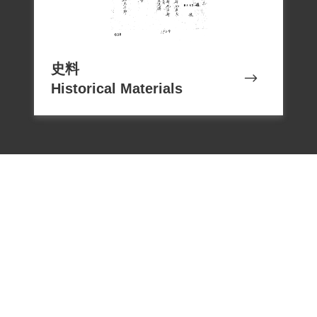
在地方警局受偵訊筆錄裡，賴象供認透過
張志忠介紹參加共黨組織，並交代臺南山
史料
區隱蔽過程，以及所知道的組織成員、工
Historical Materials
作情形、使用假身分證原因。也供認主要
利用三七五減租及平均地權為號召，從事
農民運動工作。與賴象來往的張先蛋、張
景輝、黃金龍、楊雲庭、葉番弟、王魚
等，曾受其宣傳及影響，但未加入組織。
4月27日，賴象與楊鬧雲、李武昌、林秀
棟、林水旺、高平儒、黃金龍、楊雲庭、
陳百海等9名「臺南農運小組」成員，被臺
南縣警察局解送臺灣省警務處刑事警察總
電話：02-22182438