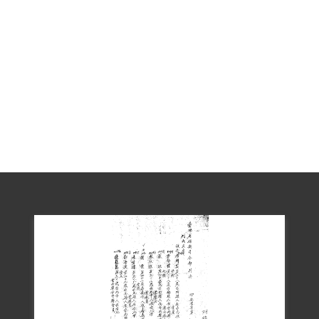
處途中，被疑為意圖搶劫未遂，而遭村民
及當地警、消圍捕。其中賴象係於20日晚
上，在沙田村通往油礦、玉北公路（玉井
到南化北寮的公路）的坑口路上被村民所
捕。
賴象被捕後，受地方警局偵訊5次，包括：
4月21日凌晨4時，尚未移送到新化警察分
局時，即於玉井分駐所，受新化警察分局
侯布偵訊；22日凌晨1時，受新化警察分局
姚芳壽偵訊；23日晚上8時至翌日凌晨2時
半，受新化警察分局徐茂榮偵訊；25日凌
晨1時至2時半，受姚芳壽偵訊；26日凌晨4
時，受徐茂榮偵訊。