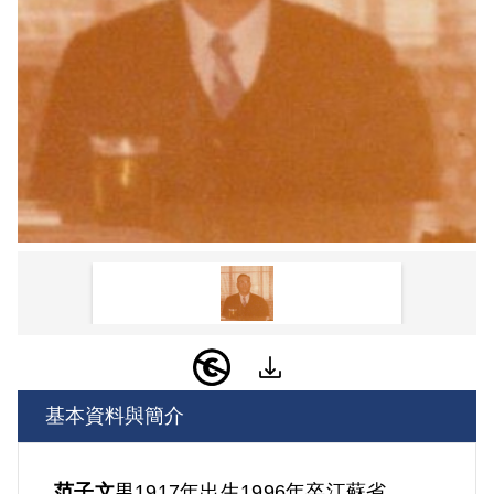
基本資料與簡介
范子文
男
1917年出生
1996年卒
江蘇省