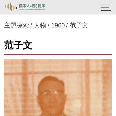
:::
國家人權記憶庫
主題探索
人物
1960
范子文
熱門關鍵字：
陳孟和
李舜治
鹿窟事件
安康接待室
范子文
新生訓導處
蛋殼畫
送物單
主題探索
背景知識
關於我們
意見信箱