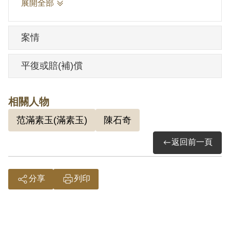
展開全部
素玉共同作保。陳石奇抵臺後，其在港與
第三勢力分子韋某勾結，來往匪竊據地區
案情
情形為蔣武所悉，即具函向其檢舉，其明
知情形而不簽報究辦。1966年4月21日被羈
平復或賠(補)償
押。1972年經臺灣警備總司令部以《戡亂
時期檢肅匪諜條例》第9條「明知為匪諜而
相關人物
不告密檢舉」判處有期徒刑7年，《刑法》
范滿素玉(滿素玉)
陳石奇
第186條「未受允准持有軍用槍彈而無正當
理由」判處有期徒刑2年，應執行有期徒刑
返回前一頁
8年6月。復經國防部覆判改以《戡亂時期
檢肅匪諜條例》第9條「明知為匪諜而不告
分享
列印
密檢舉」減處有期徒刑3年6月，《刑法》
第186條「未受允准持有軍用槍彈而無正當
理由」減處有期徒刑1年，定執行有期徒刑