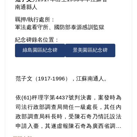
南通縣人
羈押/執行處所：
軍法處看守所、國防部泰源感訓監獄
紀念碑錄名位置：
綠島園區紀念碑
景美園區紀念碑
范子文（1917-1996），江蘇南通人。
依(61)秤理字第4437號判決書，案發時為
司法行政部調查局簡任一級處長，其任內
政部調查局科長時，受陳石奇乃情託設法
申請入臺，其遂虛報陳石奇為廣西省調查
處工作同志，簽准辦理入臺，並與科員滿