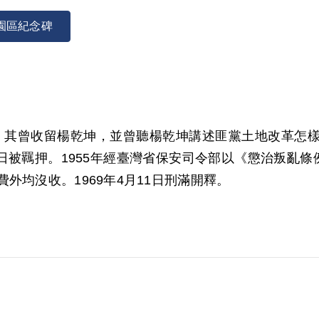
園區紀念碑
農民，其曾收留楊乾坤，並曾聽楊乾坤講述匪黨土地改革
2日被羈押。1955年經臺灣省保安司令部以《懲治叛亂
外均沒收。1969年4月11日刑滿開釋。
000年8月經第1屆第4次臨時董事會審核通過予以補償
黨將無條件把土地分配給農民等內容觀之，無法證明楊
、謝有成、黃崇永、楊光樹、黃錦郎、楊光得及吳阿舟