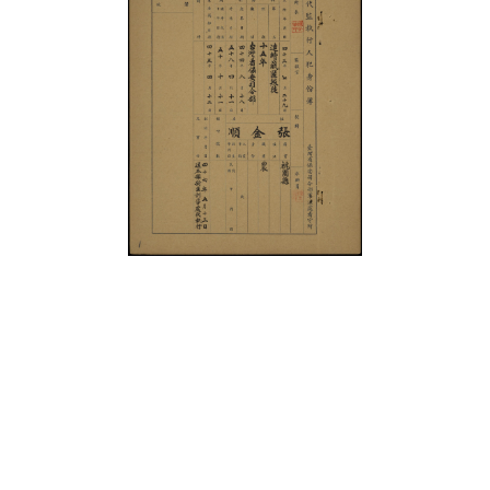
史料
Historical Materials