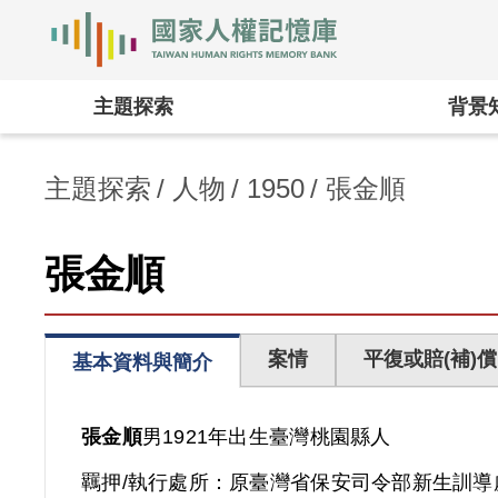
國家人權記憶庫
:::
主題探索
背景
主題探索
人物
1950
張金順
張金順
案情
平復或賠(補)償
基本資料與簡介
張金順
男
1921年出生
臺灣
桃園縣人
羈押/執行處所：
原臺灣省保安司令部新生訓導