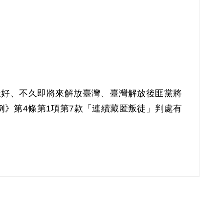
怎樣好、不久即將來解放臺灣、臺灣解放後匪黨將
條例》第4條第1項第7款「連續藏匿叛徒」判處有
。補償理由為依自首分子楊乾坤所講匪黨土地改革政
乾坤即為叛徒，原判決所認定之事實亦未有其他
等8人有連續藏匿或藏匿叛徒之行為，故認非有