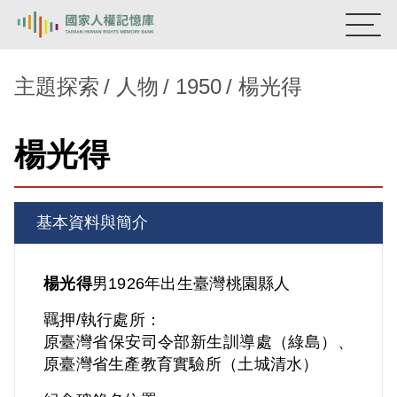
:::
國家人權記憶庫
主題探索
人物
1950
楊光得
熱門關鍵字：
陳孟和
李舜治
鹿窟事件
安康接待室
楊光得
新生訓導處
蛋殼畫
送物單
主題探索
基本資料與簡介
背景知識
關於我們
楊光得
男
1926年出生
臺灣
桃園縣人
羈押/執行處所：
意見信箱
原臺灣省保安司令部新生訓導處（綠島）、
原臺灣省生產教育實驗所（土城清水）