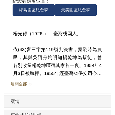
紀念碑錄名位置：
綠島園區紀念碑
景美園區紀念碑
楊光得（1926-），臺灣桃園人。
依(43)審三字第119號判決書，案發時為農
民，其與吳阿舟均明知楊乾坤為叛徒，曾
各別收留楊乾坤匿宿其家各一夜。1954年4
月3日被羈押。1955年經臺灣省保安司令部
以《懲治叛亂條例》第4條第1項第7款「連
展開全部
續藏匿叛徒」判處有期徒刑10年，全部財
產除酌留其家屬必需之生活費外沒收。
案情
1964年4月2日刑滿開釋。