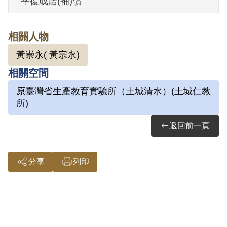
平復或賠(補)償
其於1999年5月向補償基金會提出申請，
2000年8月經第1屆第4次臨時董事會審核通
相關人物
過予以補償。補償理由為依自首分子楊乾
黃崇永( 黃宗永)
坤所講匪黨土地改革政策怎樣好、不久即
相關空間
來解放臺灣、臺灣解放後匪黨將無條件把
土地分配給農民等內容觀之，無法證明楊
原臺灣省生產教育實驗所（土城清水）(土城仁教
所)
乾坤即為叛徒，原判決所認定之事實亦未
有其他證據證明楊乾坤為叛徒，因此難認
返回前一頁
其與張金順、簡阿賜、謝有成、黃崇永、
楊光樹、黃錦郎、及吳阿舟等8人有連續藏
分享
列印
匿或藏匿叛徒之行為，故認非有實據。
2018年10月經促轉會公告撤銷判決處分。