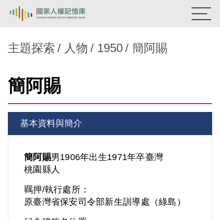
:::
國家人權記憶庫
主題探索
人物
1950
簡阿賜
熱門關鍵字：
陳孟和
李舜治
鹿窟事件
安康接待室
簡阿賜
新生訓導處
蛋殼畫
送物單
主題探索
基本資料與簡介
背景知識
關於我們
簡阿賜
男
1906年出生
1971年卒
臺灣
桃園縣人
意見信箱
羈押/執行處所：
原臺灣省保安司令部新生訓導處（綠島）