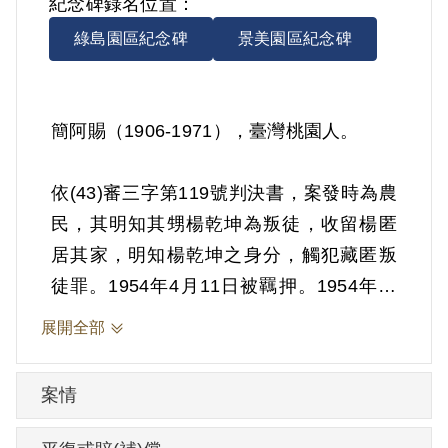
紀念碑錄名位置：
綠島園區紀念碑
景美園區紀念碑
簡阿賜（1906-1971），臺灣桃園人。
依(43)審三字第119號判決書，案發時為農
民，其明知其甥楊乾坤為叛徒，收留楊匿
居其家，明知楊乾坤之身分，觸犯藏匿叛
徒罪。1954年4月11日被羈押。1954年經
臺灣省保安司令部以《懲治叛亂條例》第4
展開全部
條第1項第7款「連續藏匿叛徒」判處有期
徒刑15年，全部財產除酌留其家屬必需之
案情
生活費外沒收。1969年4月10日刑期結束。