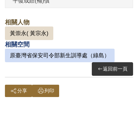
平復或賠(補)償
其家屬於1999年12月向補償基金會提出申
請，2000年8月經第1屆第4次臨時董事會審
相關人物
核通過予以補償。補償理由為依自首分子
黃崇永( 黃宗永)
楊乾坤所講匪黨土地改革政策怎樣好、不
相關空間
久即來解放臺灣、臺灣解放後匪黨將無條
件把土地分配給農民等內容觀之，無法證
原臺灣省保安司令部新生訓導處（綠島）
明楊乾坤即為叛徒，原判決所認定之事實
返回前一頁
亦未有其他證據證明楊乾坤為叛徒，因此
難認其與張金順、謝有成、黃崇永、楊光
分享
列印
樹、黃錦郎、楊光得及吳阿舟等8人有連續
藏匿或藏匿叛徒之行為，故認非有實據。
2018年10月經促轉會公告撤銷判決處分。