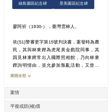
綠島園區紀念碑
景美園區紀念碑
廖阿祈（1930-），臺灣雲林人。
依(51)警審更字第15號判決書，案發時為農
民，其與林東鏗為虎尾黃金戲院同事，其
因見林東鏗常出入國際照相館，乃向林東
鏗詢明情由，並允參加叛亂活動，又曾參
加青年黨等情。1961年10月2日被羈押。
展開全部
1963年經臺灣警備總司令部以《懲治叛亂
條例》第5條「參加叛亂之組織」判處有期
案情
徒刑5年。1966年10月1日刑期結束，10月
2日開釋。
平復或賠(補)償