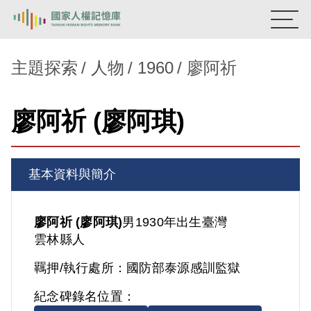
:::
國家人權記憶庫
主題探索
人物
1960
廖阿祈
熱門關鍵字：
陳孟和
李舜治
鹿窟事件
安康接待室
廖阿祈 (廖阿琪)
新生訓導處
蛋殼畫
送物單
主題探索
基本資料與簡介
背景知識
關於我們
廖阿祈 (廖阿琪)
男
1930年出生
臺灣
雲林縣人
意見信箱
羈押/執行處所：
國防部泰源感訓監獄
紀念碑錄名位置：