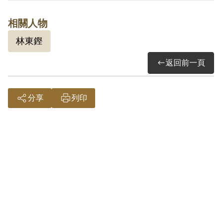
其於2000年3月向補償基金會提出申請，
相關人物
2002年4月經第2屆第19次臨時董事會審核
林東鏗
通過予以補償。補償理由為原判決認定其
參加叛亂組織，係以其於偵查中之自白及
返回前一頁
共同被告林東鏗之供述為。，惟其於審理
中否認，且原判決對其所參加組織之性質
分享
列印
與目的均未詳予查證敘明，此外無其他具
體佐證，故認本案非有實據。
2018年10月經促轉會公告撤銷判決處分。