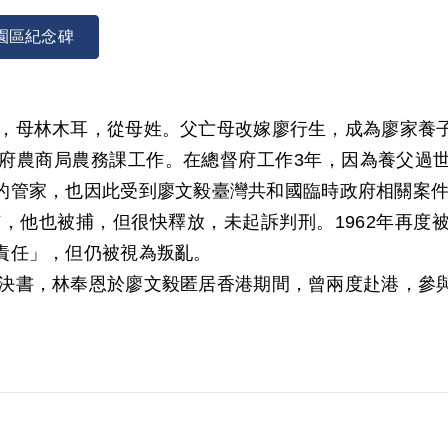
園區紀念碑
阿乞，母林木耳，從母姓。父亡母改嫁廖行生，成為廖家養
督府農商局農務課工作。在總督府工作3年，因為養父過
管家，也因此受到廖文毅臺灣共和國臨時政府相關案件的
捕，他也被捕，但很快釋放，未起訴判刑。1962年再
責任」，但仍被視為叛亂。
號判決書，林奉恩於廖文毅匿居香港期間，曾兩度赴港，參
與廖溫進陸續以新臺幣59萬4千3百元供給廖文毅。而後
男作為宣傳費用。1965年經臺灣警備總司令部以《懲治
產除酌留其家屬必需之生活費外沒收之。1969年2月2
休，事實上仍繼續幫助廖家管理家業。1996年接受訪談