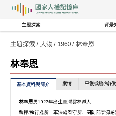
國家人權記憶庫
:::
主題探索
背景
主題探索
人物
1960
林奉恩
林奉恩
案情
平復或賠(補)償
基本資料與簡介
林奉恩
男
1923年出生
臺灣
雲林縣人
羈押/執行處所：
軍法處看守所、國防部泰源感