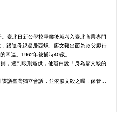
子。臺北日新公學校畢業後就考入臺北商業專門
世，跟隨母親遷居西螺。廖文毅出面為叔父廖行
牽連。1962年被捕時40歲。
度被捕，遭到嚴刑逼供，他辯白說「身為廖文毅的
與謀議臺灣獨立會議，並依廖文毅之囑，保管其
又與黃紀男、廖溫進在廖溫進家中討論臺獨宣傳
叛亂條例》第二條第一項「意圖以非法之方法顛
8日保外就醫。1971年奉總統代電核准減刑二分
時說，他匯錢給廖文毅時，並不認為臺獨運動會