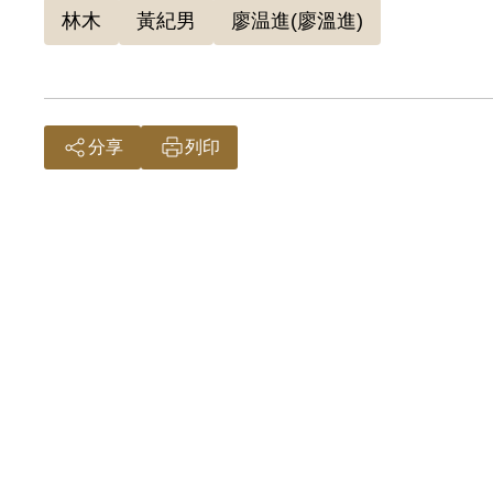
林木
黃紀男
廖温進(廖溫進)
成功，覺得那些行動太兒戲。但無論如何都還
林奉恩本人於1999年4月1日向補償基金會提出
分享
列印