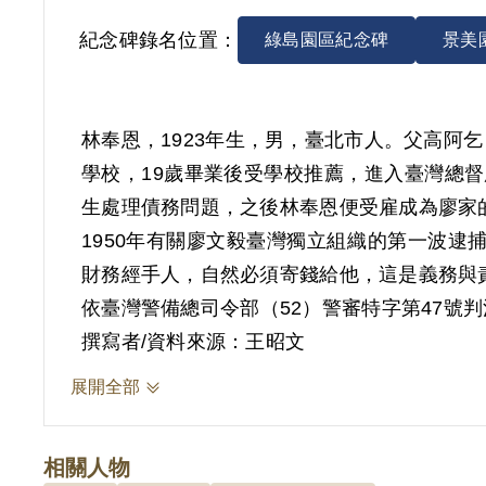
紀念碑錄名位置：
綠島園區紀念碑
景美
林奉恩，1923年生，男，臺北市人。父高
學校，19歲畢業後受學校推薦，進入臺灣總
生處理債務問題，之後林奉恩便受雇成為廖家的
1950年有關廖文毅臺灣獨立組織的第一波逮
財務經手人，自然必須寄錢給他，這是義務與
依臺灣警備總司令部（52）警審特字第47
在臺財產，設法供給做叛亂之費用，返臺後即
撰寫者/資料來源：王昭文
問題，並向廖溫進取來新臺幣2千元，交黃紀
展開全部
覆政府而著手實行」判處有期徒刑12年，全部財
之一。
相關人物
林奉恩出獄後任職於廖文毅建設公司，直到退