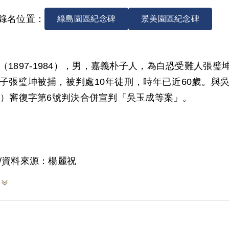
錄名位置：
綠島園區紀念碑
景美園區紀念碑
（1897-1984），男，嘉義朴子人，為白恐受難人張
子張璧坤被捕，被判處10年徒刑，時年已近60歲。與吳
5）審復字第6號判決合併宣判「吳玉成等案」。
吳枝，育有子女多人。家中經營牛車店，專門製作並販
/資料來源：楊麗祝
懇服務農民，在地方上有極佳的口碑，生意順遂。夫婦