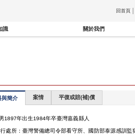
回首頁
:::
知識
關於我們
案情
平復或賠(補)償
料與簡介
男
1897年出生
1984年卒
臺灣
嘉義縣人
執行處所：
臺灣警備總司令部看守所、國防部泰源感訓監