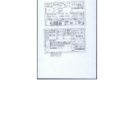
史料
Historical Materials