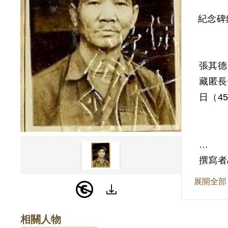
紀念碑
張其德
藏匿長
日（4
他與妻
撰寫者
佳，誠
展開全部
相關人物