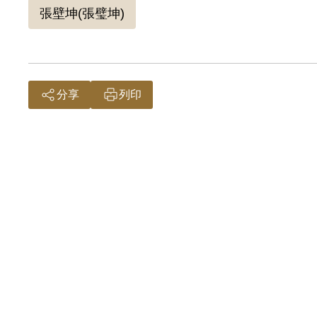
張壁坤(張璧坤)
據官方
紹至李
捕，9
令部（
分享
列印
與張璧
黃父被
協助至
壤之別