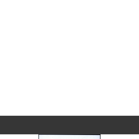
逃亡期間，不止父親張其德因藏匿案獲罪，張之姊夫呂
錢給張璧坤而被判感訓、拘禁。其中呂錫彬在張璧坤未
，還調金門服突擊隊特種勞役。
被捕後，因年紀較長，又具土木技術專長，並未長期繫
房屋修繕、蓋宿舍、做傢具等，因此保有相當的自由度
1959家人以其有高血壓病史，申請保外就醫，但未被接
生意，幾年後將家中店面出租，1984年亡故。
0年其次女吳張白鶴等人向補償基金會申請補償，2002年經
公告撤銷判決處分。