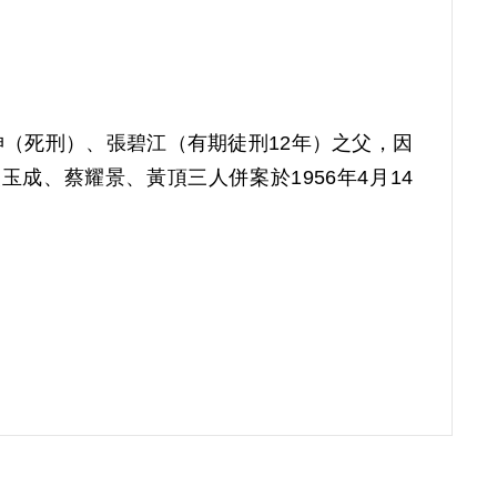
璧坤（死刑）、張碧江（有期徒刑12年）之父，因
玉成、蔡耀景、黃頂三人併案於1956年4月14
賣農具、牛車給農民使用，因製作農具的技術
兩人雖沒受教育，但相當重視子女教育。