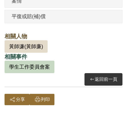
案情
作、修護，牛車店生意興隆，家資漸富。
父母雖不識字，但重視子女教育，讓張家
平復或賠(補)償
子弟都完成中學以上的教育。他在家中排
行第三，讀朴子公學校，後進入臺南長榮
相關人物
中學就讀，是四年制第一屆的畢業生。畢
黃師濂(黃師廉)
業前他在臺南師範學校短期師資訓練班受
相關事件
訓三個月，結業後被分配到朴子青年學校
教書，4月份到任，8月份日本投降二戰結
學生工作委員會案
束。
返回前一頁
分享
列印
戰後曾參加朴子當地的三民主義青年團，
1945年年底進入朴子大同國校當教師，