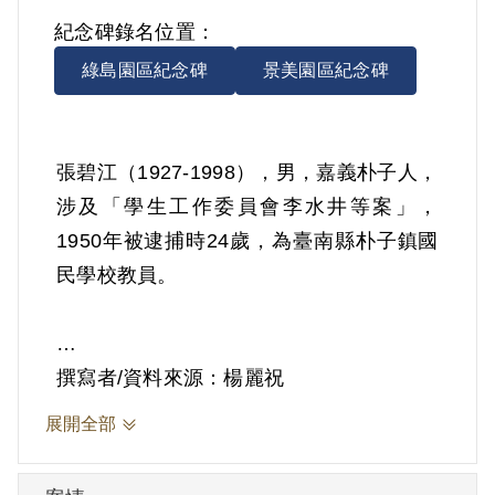
紀念碑錄名位置：
綠島園區紀念碑
景美園區紀念碑
張碧江（1927-1998），男，嘉義朴子人，
涉及「學生工作委員會李水井等案」，
1950年被逮捕時24歲，為臺南縣朴子鎮國
民學校教員。
撰寫者/資料來源：楊麗祝
日治時期父親張其德和家人開設牛車店，
展開全部
推出結合日本犁與臺灣犁之改良犁，在巿
場上頗受歡迎，加上精通各式農具的製