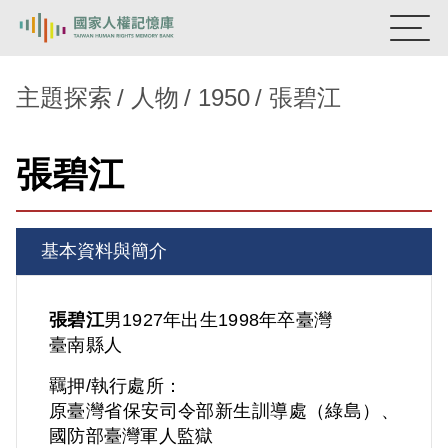
:::
國家人權記憶庫
主題探索
人物
1950
張碧江
熱門關鍵字：
陳孟和
李舜治
鹿窟事件
安康接待室
張碧江
新生訓導處
蛋殼畫
送物單
主題探索
基本資料與簡介
背景知識
關於我們
張碧江
男
1927年出生
1998年卒
臺灣
臺南縣人
意見信箱
羈押/執行處所：
原臺灣省保安司令部新生訓導處（綠島）、
國防部臺灣軍人監獄