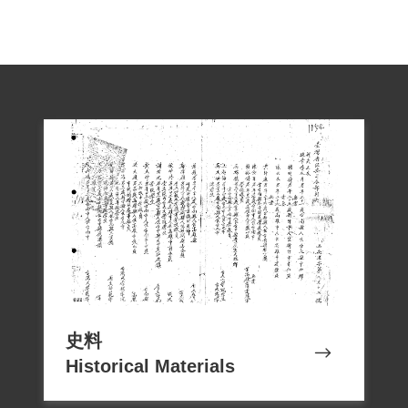
張被捕後，歷經高雄警察局、臺北刑警總
隊，再送保密局分監，接著送軍法處，判
決前被送至新店戲院改造的臨時監，之後
送綠島監獄服刑，1962年刑滿。但他被認
為思想仍未改正，依《戡亂時期預防匪諜
再犯管教辦法》規定，再被送至小琉球勞
動教育場所管教。1964年1月出獄，實際刑
期13年7個月又24日。
史料
Historical Materials