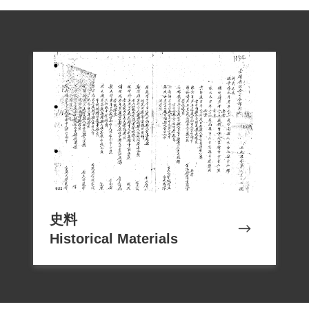
史料
Historical Materials