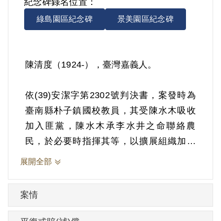
紀念碑錄名位置：
綠島園區紀念碑
景美園區紀念碑
陳清度（1924-），臺灣嘉義人。
依(39)安潔字第2302號判決書，案發時為
臺南縣朴子鎮國校教員，其受陳水木吸收
加入匪黨，陳水木承李水井之命聯絡農
民，於必要時指揮其等，以擴展組織加強
學習。1950年6月1日被羈押。1950年經臺
展開全部
灣省保安司令部以《懲治叛亂條例》第5條
「參加叛亂之組織」判處有期徒刑12年。
案情
1962年5月31日刑期結束，刑滿後撥交勞動
場所強制工作。1964年6月5日開釋。