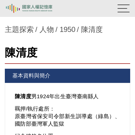
:::
國家人權記憶庫
主題探索
人物
1950
陳清度
熱門關鍵字：
陳孟和
李舜治
鹿窟事件
安康接待室
陳清度
新生訓導處
蛋殼畫
送物單
主題探索
基本資料與簡介
背景知識
關於我們
陳清度
男
1924年出生
臺灣
臺南縣人
羈押/執行處所：
意見信箱
原臺灣省保安司令部新生訓導處（綠島）、
國防部臺灣軍人監獄