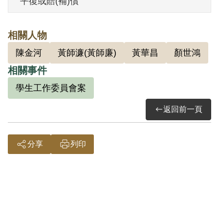
平復或賠(補)償
其於1999年5月向補償基金會提出申請，
相關人物
2000年9月經第1屆第5次臨時董事會審核通
陳金河
黃師濂(黃師廉)
黃華昌
顏世鴻
過予以補償。補償理由為原判決認定其與
相關事件
謝培元、黃玉坤、葉傳樺、王乃信、顏世
鴻、葉金柱、紀經俊、黃華昌、邱世權、
學生工作委員會案
陳金火、陳金河、林慧哲、邱媽寅等14人
返回前一頁
參加叛亂組織之依據，僅有同案被告間之
供證相符，此外別無其他具體事證。且就
分享
列印
組織之性質及內容並未再予調查，故認本
案非有實據。
2018年10月經促轉會公告撤銷判決處分。