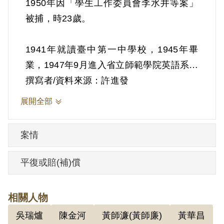
1950年因「學生工作委員會李水井等案」
被捕，時23歲。
1941年就讀臺中第一中學校，1945年畢
業，1947年9月進入省立師範學院英語系就
讀，1950年初因病返家休養。在校期間，
撰寫者/資料來源：許進發
參加英語系的讀書會，成員包括同班同學
展開全部
的林榮輝、張金丙等人，大約8-9人。讀書
會閱讀的書籍，包括三民主義和馬克思主
案情
義等方面皆有。
平復或賠(補)償
1950年7月22日謝培元在臺中市哥哥住家被
國防部保密局幹員逮捕，再移送至國防部
相關人物
保密局，進行偵訊。保密局偵訊筆錄顯示
吳瑞爐
陳金河
黃師濂(黃師廉)
黃華昌
謝培元在1949年5月由張金丙介紹加入中國