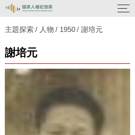
:::
國家人權記憶庫
主題探索
人物
1950
謝培元
熱門關鍵字：
陳孟和
李舜治
鹿窟事件
安康接待室
謝培元
新生訓導處
蛋殼畫
送物單
主題探索
背景知識
關於我們
意見信箱