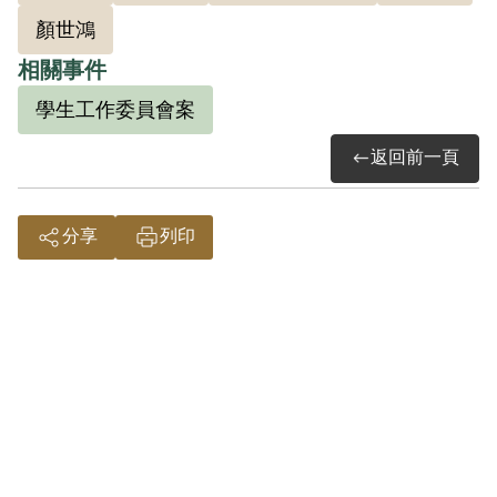
共產黨地下組織，與林榮輝編入同一小
顏世鴻
組，由張金丙領導，負責宣傳工作。返家
相關事件
養病之後，上級派遣曾木樹領導，仍然負
學生工作委員會案
責宣傳工作，但未吸收成員加入組織。
返回前一頁
又據臺灣省保安司令部軍法處（39）安潔
字第2302號判決書，謝培元與吳瑞爐（臺
分享
列印
灣省立師範學院理化系專修科學生）同為
臺中支部成員。因此在1950年9月16日臺灣
省保安司令部軍法處宣判以「參加叛亂之
組織」之名義，判處有期徒刑15年、褫奪
公權10年。1951年5月17日移送臺東縣綠
島的新生訓導處，先後編入第一大隊第二
中隊、第二大隊第五中隊。1962年臺東縣